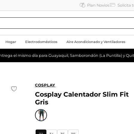
Plan Novios
Solicita 
Hogar
Electrodomésticos
Aire Acondicionado y Ventiladores
ntrega el mismo día para Guayaquil, Samborondón (La Puntilla) y Quit
COSPLAY
Cosplay Calentador Slim Fit
Gris