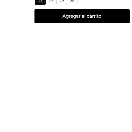
32
34
36
38
Agregar al carrito