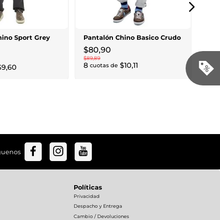
Pan
$
8
$
89
,
8
8
cu
hino Sport Grey
Pantalón Chino Basico Crudo
$
80
,
90
$
89
,
89
8
$
10
,
11
cuotas de
$
9
,
60
guenos
Políticas
Privacidad
Despacho y Entrega
Cambio / Devoluciones