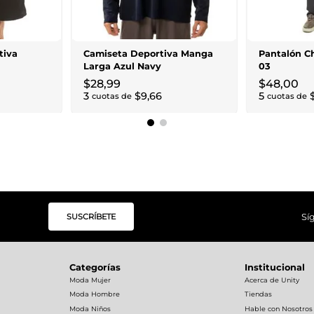
tiva
Camiseta Deportiva Manga
Pantalón C
Larga Azul Navy
03
$
28
,
99
$
48
,
00
3
$
9
,
66
5
cuotas de
cuotas de
SUSCRÍBETE
Sí
Categorías
Institucional
Moda Mujer
Acerca de Unity
Moda Hombre
Tiendas
Moda Niños
Hable con Nosotros