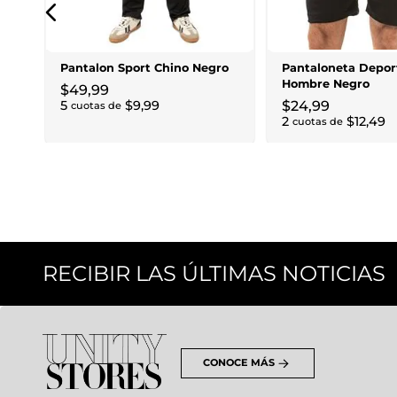
er
Pantalon Sport Chino Negro
Pantaloneta Depor
Hombre Negro
$
49
,
99
5
$
9
,
99
$
24
,
99
cuotas de
2
$
12
,
49
cuotas de
RECIBIR LAS ÚLTIMAS NOTICIAS
CONOCE MÁS