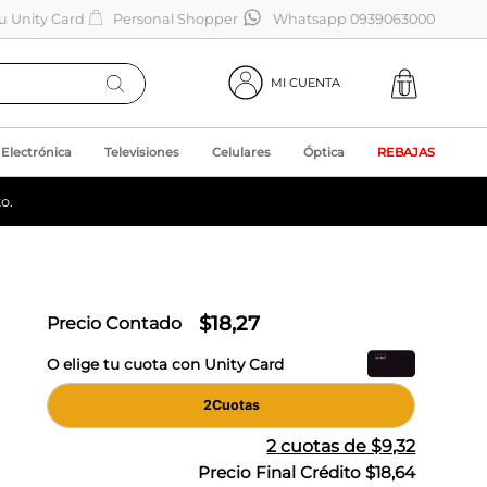
tu Unity Card
Personal Shopper
Whatsapp 0939063000
MI CUENTA
Electrónica
Televisiones
Celulares
Óptica
REBAJAS
o.
$
18
,
27
Precio Contado
O elige tu cuota con Unity Card
2
Cuotas
2
cuotas de
$9,32
Precio Final Crédito
$18,64