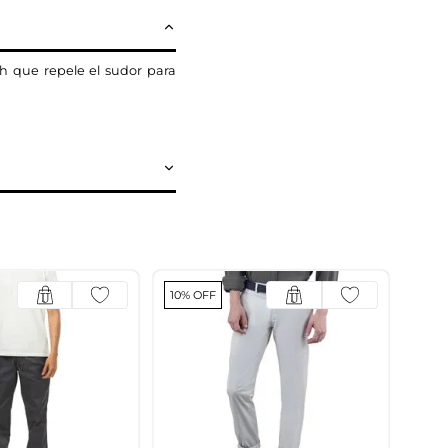
h que repele el sudor para
10% OFF
10% 