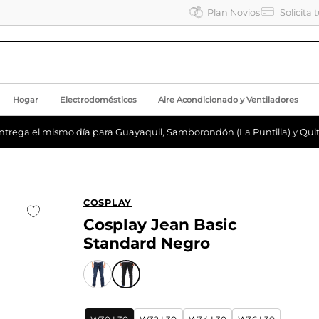
Plan Novios
Solicita 
Hogar
Electrodomésticos
Aire Acondicionado y Ventiladores
ntrega el mismo día para Guayaquil, Samborondón (La Puntilla) y Quit
COSPLAY
Cosplay Jean Basic
Standard Negro