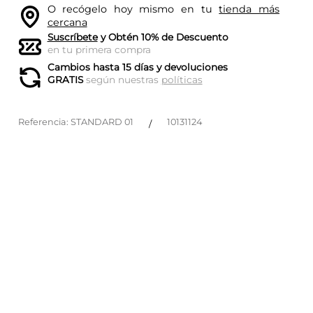
O recógelo hoy mismo en tu
tienda más
cercana
Suscríbete
y Obtén 10% de Descuento
en tu primera compra
Cambios hasta 15 días y devoluciones
GRATIS
según nuestras
políticas
Referencia
:
STANDARD 01
10131124
/