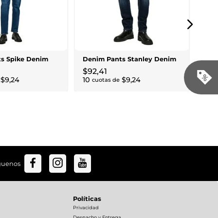
Den
$
6
$
89
,
3
6
cu
s Spike Denim
Denim Pants Stanley Denim
$
92
,
41
$
9
,
24
10
$
9
,
24
cuotas de
guenos
Políticas
Privacidad
Despacho y Entrega