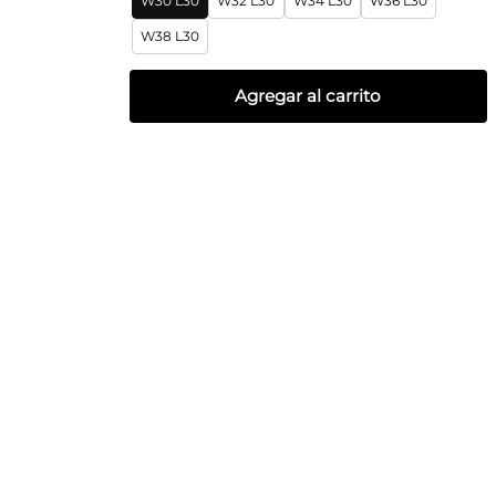
W30 L30
W32 L30
W34 L30
W36 L30
W38 L30
Agregar al carrito