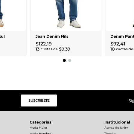
zul
Jean Denim Nils
Denim Pant
$
122
,
19
$
92
,
41
13
$
9
,
39
10
cuotas de
cuotas de
SUSCRÍBETE
Sí
Categorías
Institucional
Moda Mujer
Acerca de Unity
Moda Hombre
Tiendas