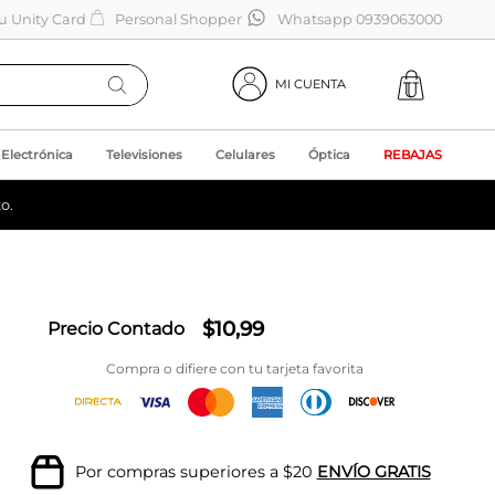
tu Unity Card
Personal Shopper
Whatsapp 0939063000
MI CUENTA
Electrónica
Televisiones
Celulares
Óptica
REBAJAS
o.
$
10
,
99
Precio Contado
Compra o difiere con tu tarjeta favorita
Por compras superiores a $20
ENVÍO GRATIS