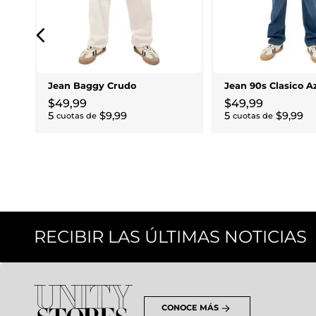
Jean Baggy Crudo
Jean 90s Clasico A
$
49
,
99
$
49
,
99
5
$
9
,
99
5
$
9
,
99
cuotas de
cuotas de
RECIBIR LAS ÚLTIMAS NOTICIAS
CONOCE MÁS