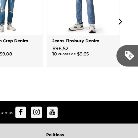
Jea
$
1
11
cu
en Crop Denim
Jeans Finsbury Denim
$
96
,
52
$
9
,
08
10
$
9
,
65
cuotas de
guenos
Políticas