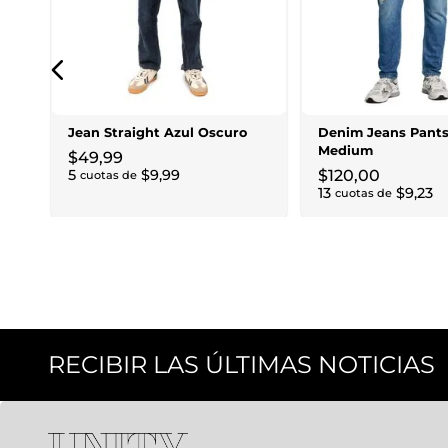
Jean Straight Azul Oscuro
Denim Jeans Pants
Medium
$
49
,
99
5
$
9
,
99
$
120
,
00
cuotas de
13
$
9
,
23
cuotas de
RECIBIR LAS ÚLTIMAS NOTICIAS