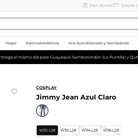
Plan Novios
Solicita 
Hogar
Electrodomésticos
Aire Acondicionado y Ventiladores
ntrega el mismo día para Guayaquil, Samborondón (La Puntilla) y Quit
COSPLAY
Jimmy Jean Azul Claro
W30 L28
W32 L28
W34 L28
W36 L28