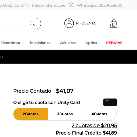
tu Unity Card
Personal Shopper
Whatsapp 0939063000
MI CUENTA
Electrónica
Televisiones
Celulares
Óptica
REBAJAS
o.
$
41
,
07
Precio Contado
O elige tu cuota con Unity Card
2
Cuotas
3
Cuotas
4
Cuotas
2
cuotas de
$20,95
Precio Final Crédito
$41,89