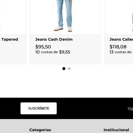
 Tapered
Jeans Cash Denim
Jeans Call
$
95
,
50
$
118
,
08
10
$
9
,
55
13
cuotas de
cuotas de
SUSCRÍBETE
Sí
Categorías
Institucional