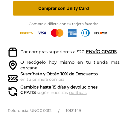
Comprar con Unity Card
Compra o difiere con tu tarjeta favorita
Por compras superiores a $20
ENVÍO GRATIS
O recógelo hoy mismo en tu
tienda más
cercana
Suscríbete
y Obtén 10% de Descuento
en tu primera compra
Cambios hasta 15 días y devoluciones
GRATIS
según nuestras
políticas
Referencia
:
UNC 0 0012
10131149
/