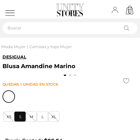
Buscar
Moda Mujer
Camisas y tops Mujer
DESIGUAL
Blusa Amandine Marino
QUEDAN
1
UNIDAD
EN STOCK
XS
S
M
L
XL