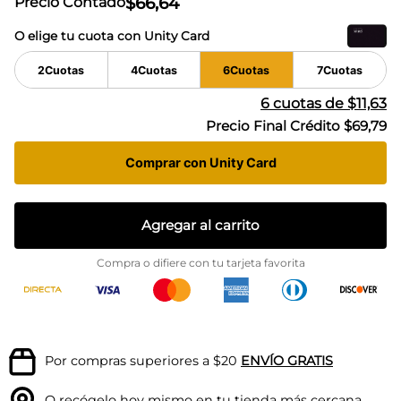
$
66
,
64
Precio Contado
O elige tu cuota con Unity Card
2
Cuotas
4
Cuotas
6
Cuotas
7
Cuotas
6
cuotas de
$11,63
Precio Final Crédito
$69,79
Comprar con Unity Card
Agregar al carrito
Compra o difiere con tu tarjeta favorita
Por compras superiores a $20
ENVÍO GRATIS
O recógelo hoy mismo en tu
tienda más cercana