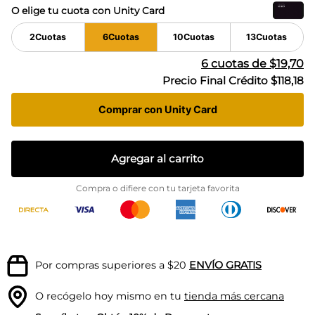
O elige tu cuota con Unity Card
2
Cuotas
6
Cuotas
10
Cuotas
13
Cuotas
6
cuotas de
$19,70
Precio Final Crédito
$118,18
Comprar con Unity Card
Agregar al carrito
Compra o difiere con tu tarjeta favorita
Por compras superiores a $20
ENVÍO GRATIS
O recógelo hoy mismo en tu
tienda más cercana