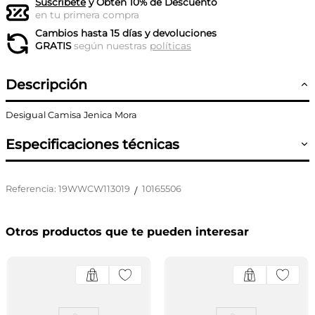
Suscríbete
y Obtén 10% de Descuento
en tu primera compra
Cambios hasta 15 días y devoluciones
GRATIS
según nuestras
políticas
Descripción
Desigual Camisa Jenica Mora
Especificaciones técnicas
Referencia
:
19WWCW113019
10165506
/
Otros productos que te pueden interesar