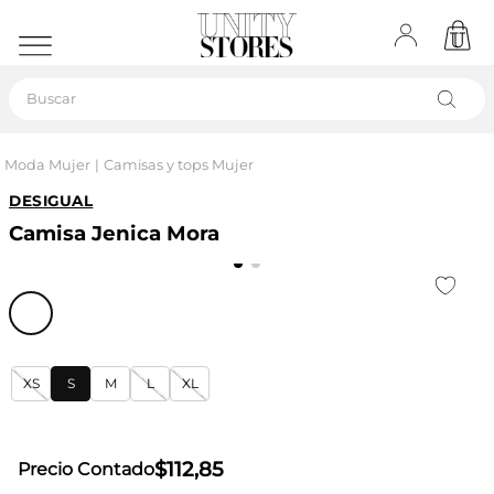
Buscar
Moda Mujer
Camisas y tops Mujer
DESIGUAL
Camisa Jenica Mora
XS
S
M
L
XL
$
112
,
85
Precio Contado