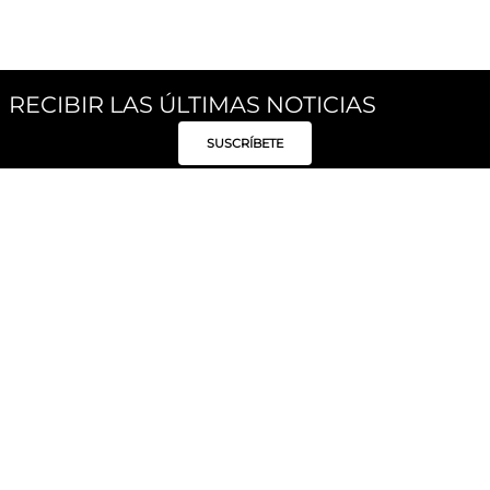
RECIBIR LAS ÚLTIMAS NOTICIAS
SUSCRÍBETE
Síguenos
Categorías
Institucional
Políticas
Moda Mujer
Acerca de Unity
Privacidad
Moda Hombre
Tiendas
Despacho y Entrega
Moda Niños
Hable con Nosotros
Cambio / Devoluciones
Unity Beauty
Personal Shopper
Términos y condiciones
Hogar
Blog
Electrónica y Móviles
Preguntas Frecuentes
Electrodomésticos
Suscríbete