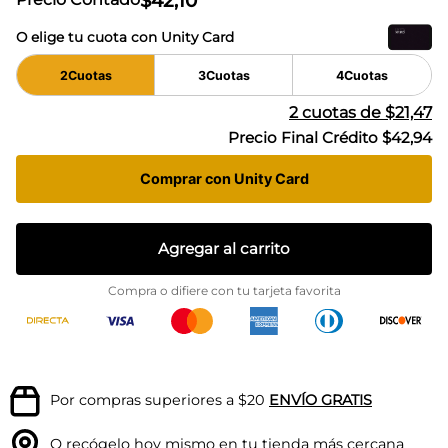
$
42
,
10
O elige tu cuota con Unity Card
2
Cuotas
3
Cuotas
4
Cuotas
2
cuotas de
$21,47
Precio Final Crédito
$42,94
Comprar con Unity Card
Agregar al carrito
Compra o difiere con tu tarjeta favorita
Por compras superiores a $20
ENVÍO GRATIS
O recógelo hoy mismo en tu
tienda más cercana