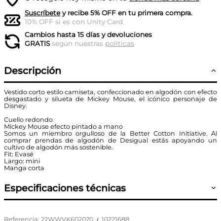
Suscríbete
y recibe 5% OFF en tu primera compra.
10% OFF si es con Unity Card.
Cambios hasta 15 días y devoluciones
GRATIS
según nuestras
políticas
Descripción
Vestido corto estilo camiseta, confeccionado en algodón con efecto
desgastado y silueta de Mickey Mouse, el icónico personaje de
Disney.
Cuello redondo
Mickey Mouse efecto pintado a mano
Somos un miembro orgulloso de la Better Cotton Initiative. Al
comprar prendas de algodón de Desigual estás apoyando un
cultivo de algodón más sostenible.
Fit: Evasé
Largo: mini
Manga corta
Especificaciones técnicas
Referencia
:
22WWVK602020
10221688
/