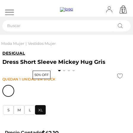
Buscar
Moda Mujer
Vestidos Mujer
DESIGUAL
Dress Short Sleeve Mickey Hug Gris
50% OFF
QUEDAN
1
UNIDAD
EN STOCK
S
M
L
XL
Precio Contado