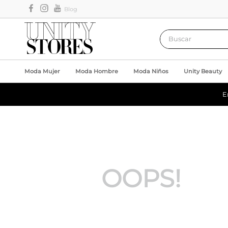
Blog
Buscar
Moda Mujer
Moda Hombre
Moda Niños
Unity Beauty
E
OOPS!