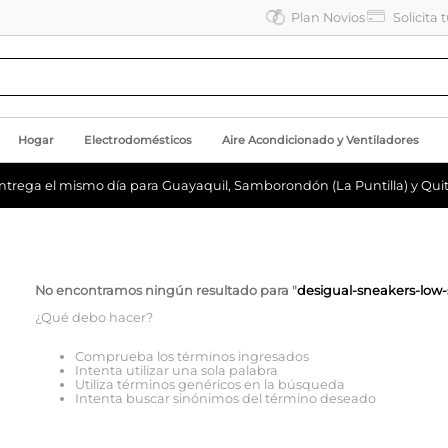
Plan Novios
Solicita 
Hogar
Electrodomésticos
Aire Acondicionado y Ventiladores
ntrega el mismo día para Guayaquil, Samborondón (La Puntilla) y Quit
No encontramos ningún resultado para "
desigual-sneakers-low-
¿Qué debo hacer?
Comprueba los términos ingresados
Intenta utilizar una sola palabra
Utiliza términos genéricos en la búsqueda
Intenta buscar sinónimos del término deseado