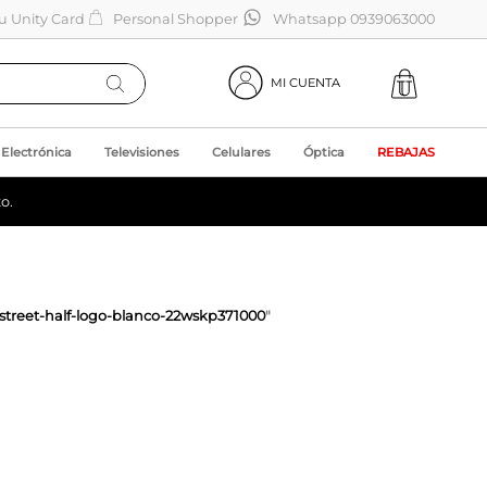
tu Unity Card
Personal Shopper
Whatsapp 0939063000
MI CUENTA
Electrónica
Televisiones
Celulares
Óptica
REBAJAS
o.
street-half-logo-blanco-22wskp371000
"