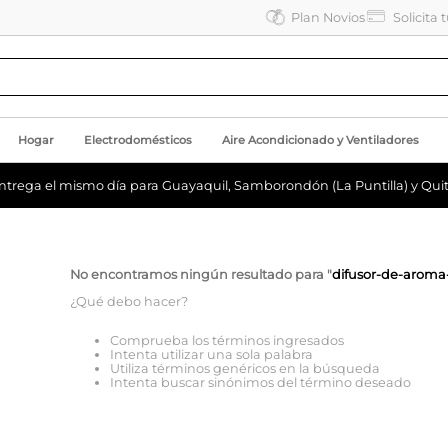
Plan Novios
Solicita 
Hogar
Electrodomésticos
Aire Acondicionado y Ventiladores
ntrega el mismo día para Guayaquil, Samborondón (La Puntilla) y Quit
No encontramos ningún resultado para "
difusor-de-arom
¿Qué debo hacer?
Comprueba los términos ingresados
Intenta utilizar una sola palabra
Utiliza términos genéricos en la búsqueda
Intenta buscar sinónimos del término deseado