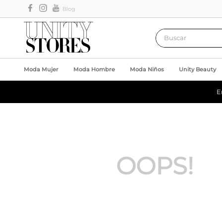
Blog
Buscar
Moda Mujer
Moda Hombre
Moda Niños
Unity Beauty
E
OOPS!