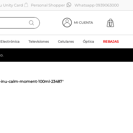
tu Unity Card
Personal Shopper
Whatsapp 0939063000
MI CUENTA
Electrónica
Televisiones
Celulares
Óptica
REBAJAS
o.
a-inu-calm-moment-100ml-23487
"