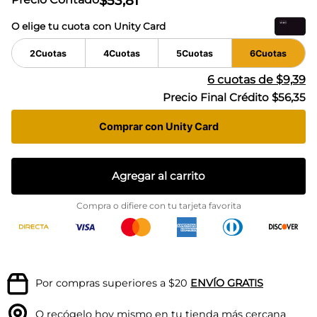
$
53
,
81
O elige tu cuota con Unity Card
2
Cuotas
4
Cuotas
5
Cuotas
6
Cuotas
6
cuotas de
$9,39
Precio Final Crédito
$56,35
Comprar con Unity Card
Agregar al carrito
Compra o difiere con tu tarjeta favorita
Por compras superiores a $20
ENVÍO GRATIS
O recógelo hoy mismo en tu
tienda más cercana