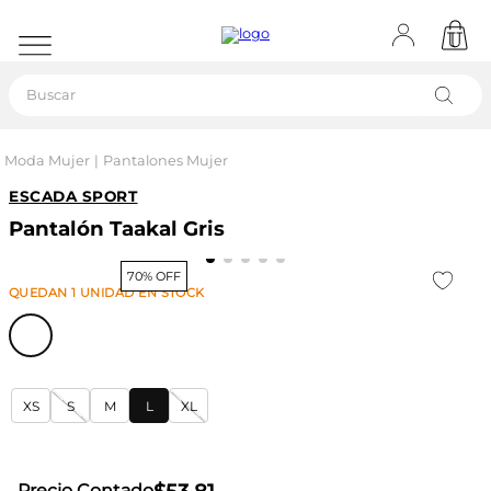
Buscar
Moda Mujer
Pantalones Mujer
ESCADA SPORT
Pantalón Taakal Gris
70% OFF
QUEDAN
1
UNIDAD
EN STOCK
XS
S
M
L
XL
Precio Contado