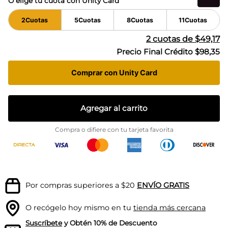
O elige tu cuota con Unity Card
2
Cuotas
5
Cuotas
8
Cuotas
11
Cuotas
2
cuotas de
$49,17
Precio Final Crédito
$98,35
Comprar con Unity Card
Agregar al carrito
Compra o difiere con tu tarjeta favorita
Por compras superiores a $20
ENVÍO GRATIS
O recógelo hoy mismo en tu
tienda más cercana
Suscríbete
y Obtén 10% de Descuento