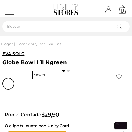
Buscar
Hogar
Comedor y Bar
Vajillas
EVA SOLO
Globe Bowl 1 1l Ngreen
50% OFF
$
29
,
90
Precio Contado
O elige tu cuota con Unity Card