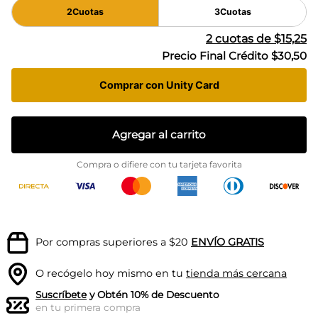
2
Cuotas
3
Cuotas
2
cuotas de
$15,25
Precio Final Crédito
$30,50
Comprar con Unity Card
Agregar al carrito
Compra o difiere con tu tarjeta favorita
Por compras superiores a $20
ENVÍO GRATIS
O recógelo hoy mismo en tu
tienda más cercana
Suscríbete
y Obtén 10% de Descuento
en tu primera compra