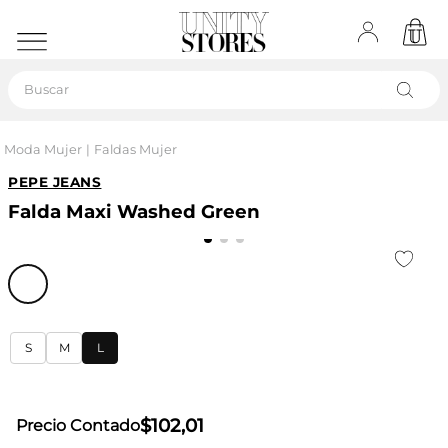
Buscar
Moda Mujer
Faldas Mujer
PEPE JEANS
Falda Maxi Washed Green
S
M
L
$
102
,
01
Precio Contado