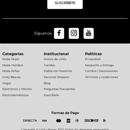
SUSCRÍBETE
Síguenos
Categorías
Institucional
Políticas
Moda Mujer
Acerca de Unity
Privacidad
Moda Hombre
Tiendas
Despacho y Entrega
Moda Niños
Hable con Nosotros
Cambio / Devoluciones
Unity Beauty
Personal Shopper
Términos y condiciones
Hogar
Blog
Electrónica y Móviles
Preguntas Frecuentes
Electrodomésticos
Suscríbete
Formas de Pago
Copyright © Unity Stores 2022. Todos los derechos reservados.