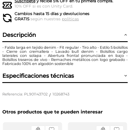
Suscríbete
y recibe 5% OFF en tu primera compra.
10% OFF si es con Unity Card.
Cambios hasta 15 días y devoluciones
GRATIS
según nuestras
políticas
Descripción
- Falda larga en tejido denim - Fit regular - Tiro alto - Estilo 5 bolsillos
- Cierre con cremallera - Lavado bull denim - Bolsillos cargo
laterales con solapa - Abertura frontal pronunciada en bajo -
Bolsillos traseros de vivo - Remaches metálicos con logo grabado -
Fabricado 100% en algodón sostenible
Especificaciones técnicas
Referencia
:
PL901143702
10268743
/
Otros productos que te pueden interesar