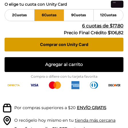
O elige tu cuota con Unity Card
2
Cuotas
6
Cuotas
9
Cuotas
12
Cuotas
6
cuotas de
$17,80
Precio Final Crédito
$106,82
Comprar con Unity Card
Agregar al carrito
Compra o difiere con tu tarjeta favorita
Por compras superiores a $20
ENVÍO GRATIS
O recógelo hoy mismo en tu
tienda más cercana