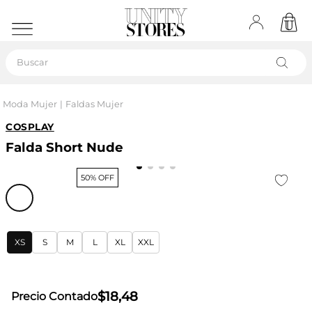
Buscar
Moda Mujer
Faldas Mujer
COSPLAY
Falda Short Nude
50% OFF
XS
S
M
L
XL
XXL
$
18
,
48
Precio Contado