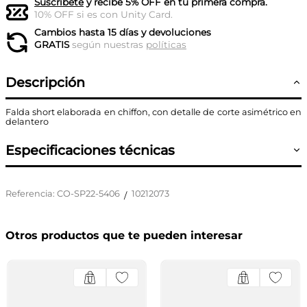
Suscríbete
y recibe 5% OFF en tu primera compra.
10% OFF si es con Unity Card.
Cambios hasta 15 días y devoluciones
GRATIS
según nuestras
políticas
Descripción
Falda short elaborada en chiffon, con detalle de corte asimétrico en
delantero
Especificaciones técnicas
Referencia
:
CO-SP22-5406
10212073
/
Otros productos que te pueden interesar