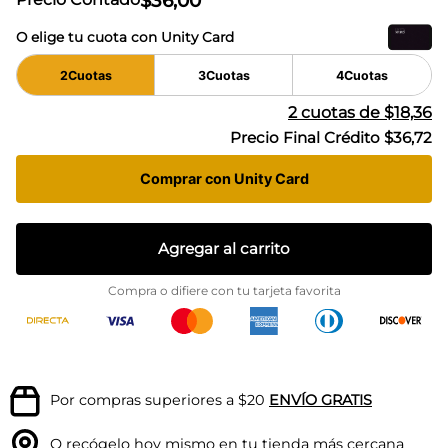
$
36
,
00
O elige tu cuota con Unity Card
2
Cuotas
3
Cuotas
4
Cuotas
2
cuotas de
$18,36
Precio Final Crédito
$36,72
Comprar con Unity Card
Agregar al carrito
Compra o difiere con tu tarjeta favorita
Por compras superiores a $20
ENVÍO GRATIS
O recógelo hoy mismo en tu
tienda más cercana