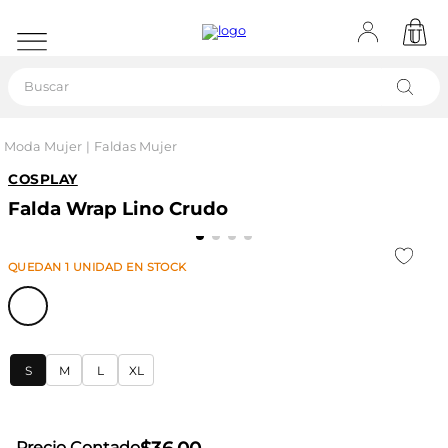
Buscar
Moda Mujer
Faldas Mujer
COSPLAY
Falda Wrap Lino Crudo
QUEDAN
1
UNIDAD
EN STOCK
S
M
L
XL
Precio Contado