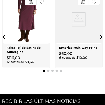
Falda Tejido Satinado
Enterizo Multiway Print
Aubergine
$
60
,
00
$
116
,
00
6
$
10
,
00
cuotas de
12
$
9
,
66
cuotas de
RECIBIR LAS ÚLTIMAS NOTICIAS