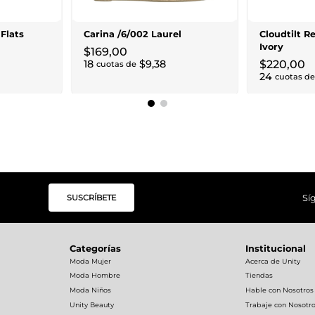
Flats
Carina /6/002 Laurel
Cloudtilt 
Ivory
$
169
,
00
18
$
9
,
38
$
220
,
00
cuotas de
24
cuotas de
SUSCRÍBETE
Sí
Categorías
Institucional
Moda Mujer
Acerca de Unity
Moda Hombre
Tiendas
Moda Niños
Hable con Nosotros
Unity Beauty
Trabaje con Nosotr