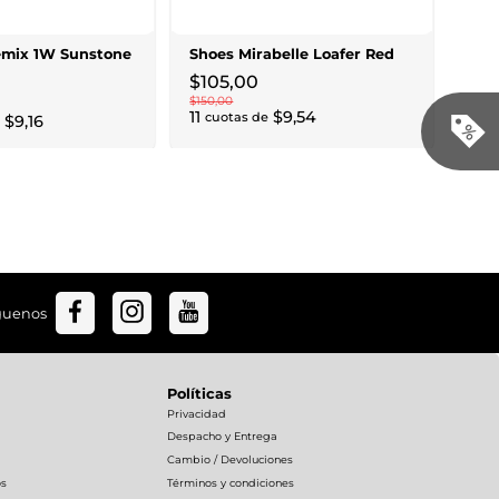
$
17
18
c
Remix 1W Sunstone
Shoes Mirabelle Loafer Red
$
105
,
00
$
150
,
00
11
$
9
,
54
cuotas de
$
9
,
16
guenos
Políticas
Privacidad
Despacho y Entrega
Cambio / Devoluciones
os
Términos y condiciones