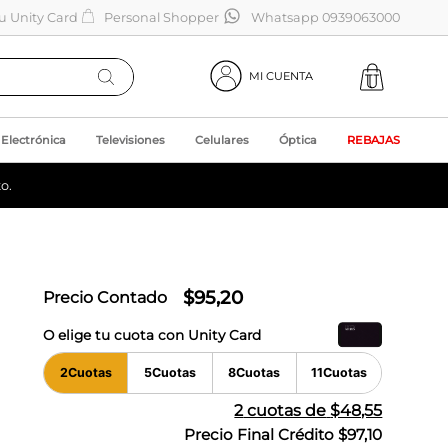
tu Unity Card
Personal Shopper
Whatsapp 0939063000
MI CUENTA
Electrónica
Televisiones
Celulares
Óptica
REBAJAS
o.
$
95
,
20
Precio Contado
O elige tu cuota con Unity Card
2
Cuotas
5
Cuotas
8
Cuotas
11
Cuotas
2
cuotas de
$48,55
Precio Final Crédito
$97,10