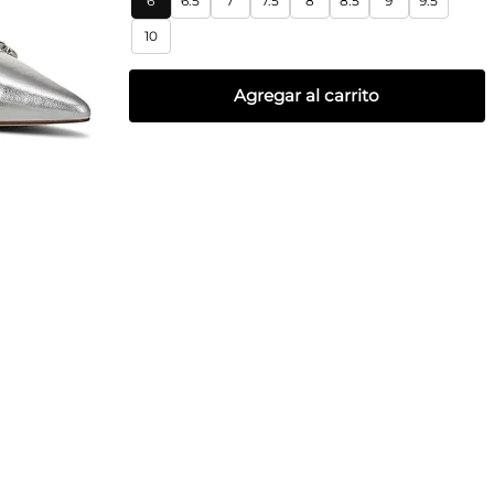
6
6.5
7
7.5
8
8.5
9
9.5
10
Agregar al carrito