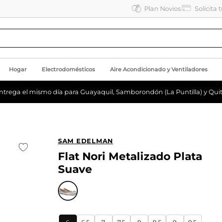
Plan Novios
Solicita 
Hogar
Electrodomésticos
Aire Acondicionado y Ventiladores
ntrega el mismo día para Guayaquil, Samborondón (La Puntilla) y Quit
SAM EDELMAN
Flat Nori Metalizado Plata
Suave