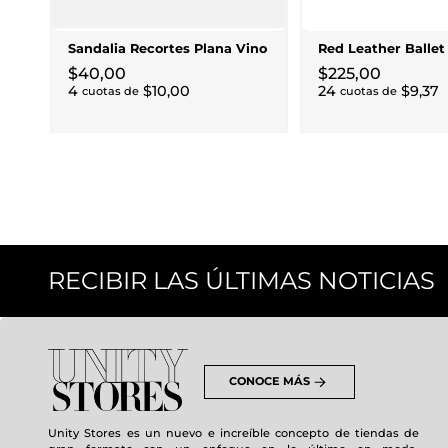
Sandalia Recortes Plana Vino
Red Leather Ballet 
$
40
,
00
$
225
,
00
4
$
10
,
00
24
$
9
,
37
cuotas de
cuotas de
RECIBIR LAS ÚLTIMAS NOTICIAS
CONOCE MÁS
Unity Stores es un nuevo e increíble concepto de tiendas de