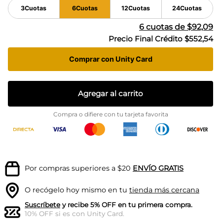
3
Cuotas
6
Cuotas
12
Cuotas
24
Cuotas
6
cuotas de
$92,09
Precio Final Crédito
$552,54
Comprar con Unity Card
Agregar al carrito
Compra o difiere con tu tarjeta favorita
Por compras superiores a $20
ENVÍO GRATIS
O recógelo hoy mismo en tu
tienda más cercana
Suscríbete
y recibe 5% OFF en tu primera compra.
10% OFF si es con Unity Card.