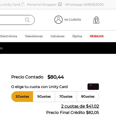
tu Unity Card
Personal Shopper
Whatsapp 0939063000
MI CUENTA
Electrónica
Televisiones
Celulares
Óptica
REBAJAS
o.
$
80
,
44
Precio Contado
O elige tu cuota con Unity Card
2
Cuotas
5
Cuotas
7
Cuotas
9
Cuotas
2
cuotas de
$41,02
Precio Final Crédito
$82,05