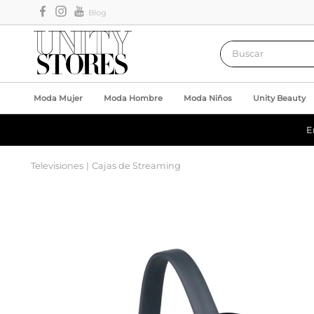
Blog
Buscar
Moda Mujer
Moda Hombre
Moda Niños
Unity Beauty
E
Televisiones
Cajas de Streaming