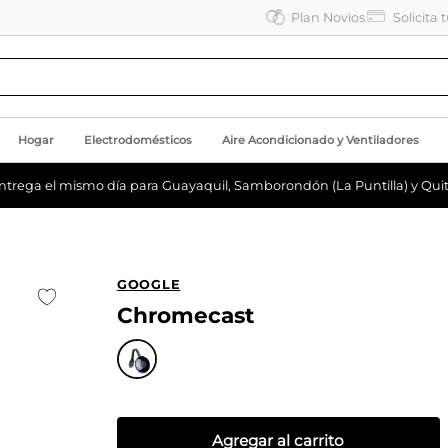
Plan Novios
Solicita 
Hogar
Electrodomésticos
Aire Acondicionado y Ventiladores
ntrega el mismo día para Guayaquil, Samborondón (La Puntilla) y Quit
GOOGLE
Chromecast
Agregar al carrito