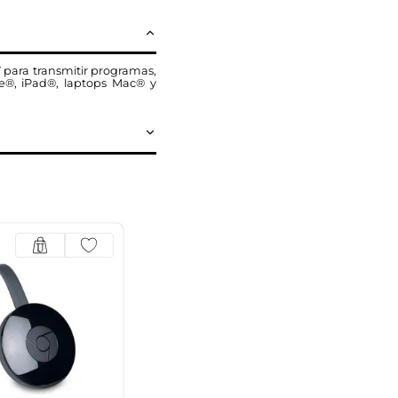
V para transmitir programas,
ne®, iPad®, laptops Mac® y