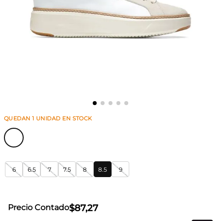
QUEDAN
1
UNIDAD
EN STOCK
6
6.5
7
7.5
8
8.5
9
$
87
,
27
Precio Contado