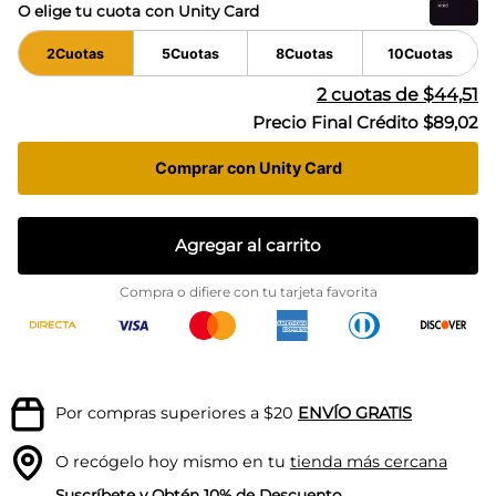
O elige tu cuota con Unity Card
2
Cuotas
5
Cuotas
8
Cuotas
10
Cuotas
2
cuotas de
$44,51
Precio Final Crédito
$89,02
Comprar con Unity Card
Agregar al carrito
Compra o difiere con tu tarjeta favorita
Por compras superiores a $20
ENVÍO GRATIS
O recógelo hoy mismo en tu
tienda más cercana
Suscríbete
y Obtén 10% de Descuento