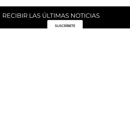
RECIBIR LAS ÚLTIMAS NOTICIAS
SUSCRÍBETE
Síguenos
Categorías
Institucional
Políticas
Moda Mujer
Acerca de Unity
Privacidad
Moda Hombre
Tiendas
Despacho y Entrega
Moda Niños
Hable con Nosotros
Cambio / Devoluciones
Unity Beauty
Personal Shopper
Términos y condiciones
Hogar
Blog
Electrónica y Móviles
Preguntas Frecuentes
Electrodomésticos
Suscríbete