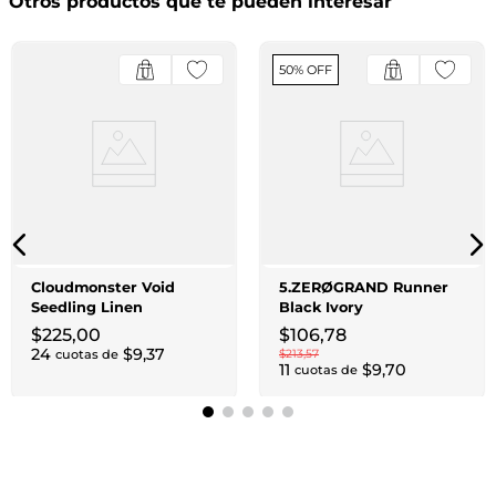
Otros productos que te pueden interesar
50% OFF
Cloudmonster Void
5.ZERØGRAND Runner
Seedling Linen
Black Ivory
$
225
,
00
$
106
,
78
24
$
9
,
37
cuotas de
$
213
,
57
11
$
9
,
70
cuotas de