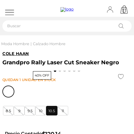
Buscar
Moda Hombre
Calzado Hombre
COLE HAAN
Grandpro Rally Laser Cut Sneaker Negro
40% OFF
QUEDAN
1
UNIDAD
EN STOCK
8.5
9
9.5
10
10.5
11
Precio Contado