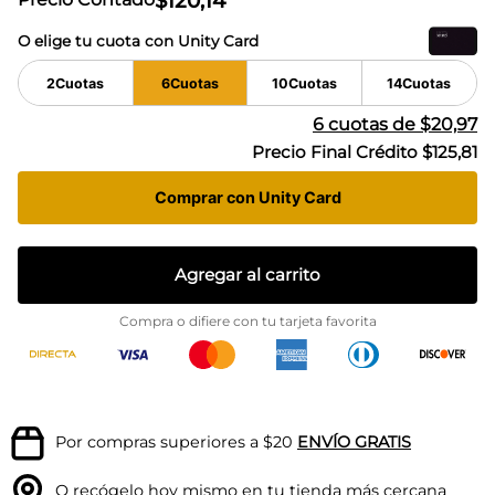
$
120
,
14
O elige tu cuota con Unity Card
2
Cuotas
6
Cuotas
10
Cuotas
14
Cuotas
6
cuotas de
$20,97
Precio Final Crédito
$125,81
Comprar con Unity Card
Agregar al carrito
Compra o difiere con tu tarjeta favorita
Por compras superiores a $20
ENVÍO GRATIS
O recógelo hoy mismo en tu
tienda más cercana