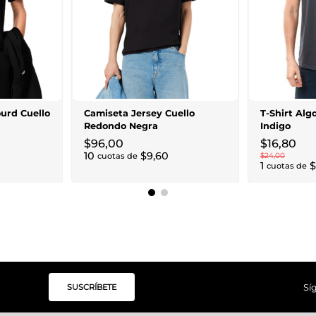
urd Cuello
Camiseta Jersey Cuello
T-Shirt Al
Redondo Negra
Indigo
$
96
,
00
$
16
,
80
10
$
9
,
60
cuotas de
$
24
,
00
1
$
cuotas de
SUSCRÍBETE
Sí