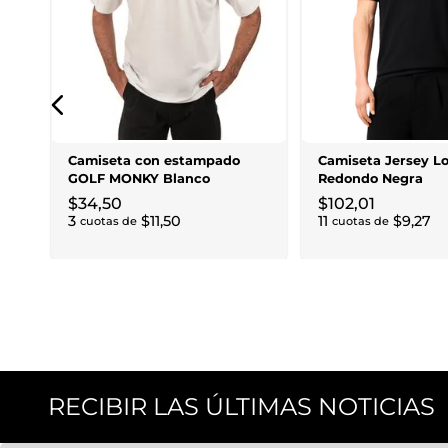
Camiseta con estampado
Camiseta Jersey Lo
GOLF MONKY Blanco
Redondo Negra
$
34
,
50
$
102
,
01
3
$
11
,
50
11
$
9
,
27
cuotas de
cuotas de
RECIBIR LAS ÚLTIMAS NOTICIAS