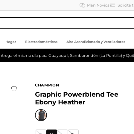
Plan Novios
Solicita 
Hogar
Electrodomésticos
Aire Acondicionado y Ventiladores
ntrega el mismo día para Guayaquil, Samborondón (La Puntilla) y Quit
CHAMPION
Graphic Powerblend Tee
Ebony Heather