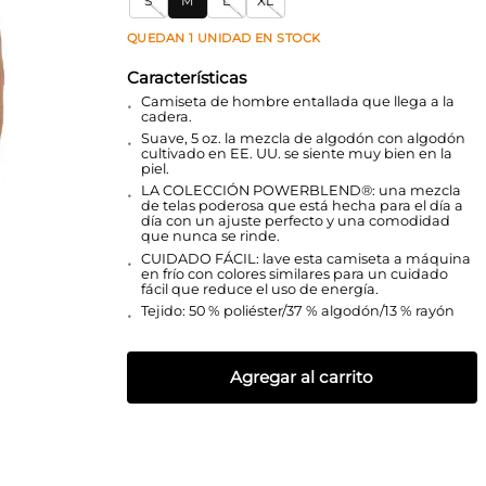
S
M
L
XL
QUEDAN
1
UNIDAD
EN STOCK
Características
Camiseta de hombre entallada que llega a la
cadera.
Suave, 5 oz. la mezcla de algodón con algodón
cultivado en EE. UU. se siente muy bien en la
piel.
LA COLECCIÓN POWERBLEND®: una mezcla
de telas poderosa que está hecha para el día a
día con un ajuste perfecto y una comodidad
que nunca se rinde.
CUIDADO FÁCIL: lave esta camiseta a máquina
en frío con colores similares para un cuidado
fácil que reduce el uso de energía.
Tejido: 50 % poliéster/37 % algodón/13 % rayón
Agregar al carrito