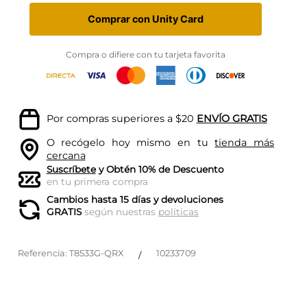
Comprar con Unity Card
Compra o difiere con tu tarjeta favorita
Por compras superiores a $20
ENVÍO GRATIS
O recógelo hoy mismo en tu
tienda más
cercana
Suscríbete
y Obtén 10% de Descuento
en tu primera compra
Cambios hasta 15 días y devoluciones
GRATIS
según nuestras
políticas
Referencia
:
T8533G-QRX
10233709
/