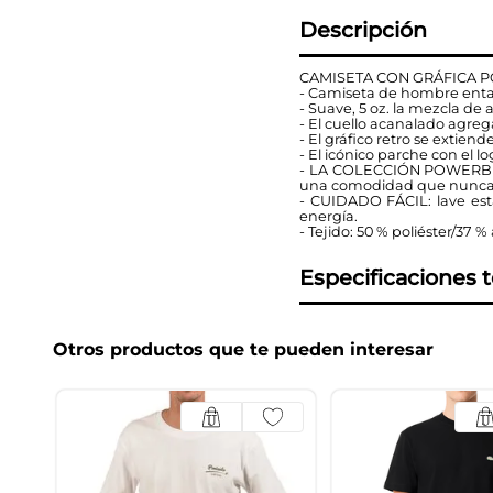
Descripción
CAMISETA CON GRÁFICA
- Camiseta de hombre ental
- Suave, 5 oz. la mezcla de
- El cuello acanalado agre
- El gráfico retro se extie
- El icónico parche con el
- LA COLECCIÓN POWERBLEND
una comodidad que nunca 
- CUIDADO FÁCIL: lave est
energía.
- Tejido: 50 % poliéster/37 
Especificaciones 
Otros productos que te pueden interesar