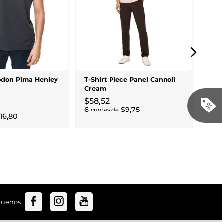
Clas
Pin
$
6
7
cu
godon Pima Henley
T-Shirt Piece Panel Cannoli
Cream
$
58
,
52
6
$
9
,
75
cuotas de
16
,
80
guenos