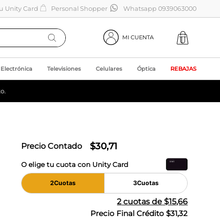
tu Unity Card
Personal Shopper
Whatsapp 0939063000
MI CUENTA
Electrónica
Televisiones
Celulares
Óptica
REBAJAS
o.
$
30
,
71
Precio Contado
O elige tu cuota con Unity Card
2
Cuotas
3
Cuotas
2
cuotas de
$15,66
Precio Final Crédito
$31,32