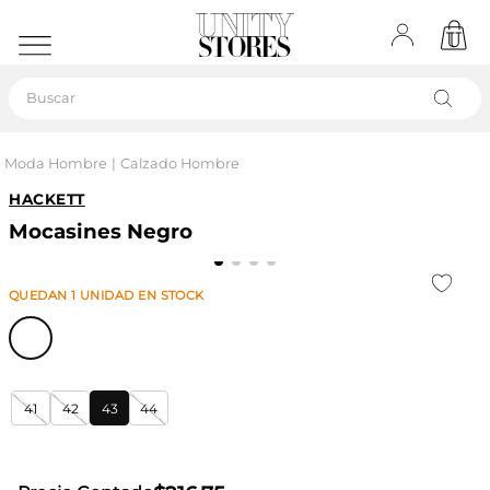
Buscar
Moda Hombre
Calzado Hombre
HACKETT
Mocasines Negro
QUEDAN
1
UNIDAD
EN STOCK
41
42
43
44