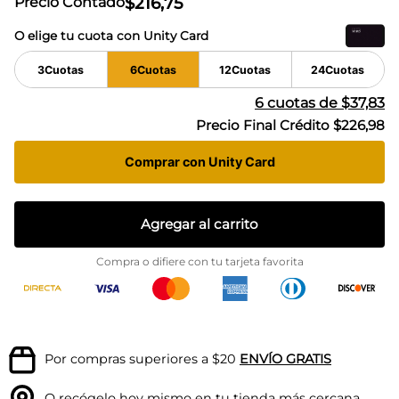
$
216
,
75
Precio Contado
O elige tu cuota con Unity Card
3
Cuotas
6
Cuotas
12
Cuotas
24
Cuotas
6
cuotas de
$37,83
Precio Final Crédito
$226,98
Comprar con Unity Card
Agregar al carrito
Compra o difiere con tu tarjeta favorita
Por compras superiores a $20
ENVÍO GRATIS
O recógelo hoy mismo en tu
tienda más cercana