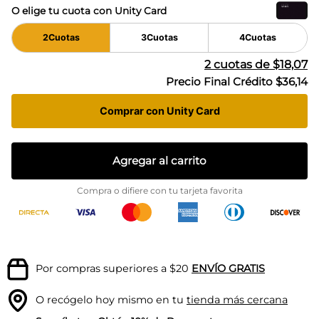
O elige tu cuota con Unity Card
2
Cuotas
3
Cuotas
4
Cuotas
2
cuotas de
$18,07
Precio Final Crédito
$36,14
Comprar con Unity Card
Agregar al carrito
Compra o difiere con tu tarjeta favorita
Por compras superiores a $20
ENVÍO GRATIS
O recógelo hoy mismo en tu
tienda más cercana