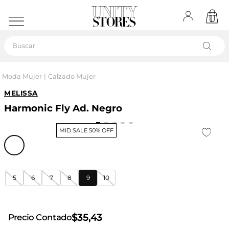
Buscar
Moda Mujer
Calzado Mujer
MELISSA
Harmonic Fly Ad. Negro
MID SALE 50% OFF
5
6
7
8
9
10
$
35
,
43
Precio Contado