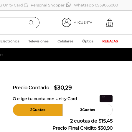
tu Unity Card
Personal Shopper
Whatsapp 0939063000
MI CUENTA
Electrónica
Televisiones
Celulares
Óptica
REBAJAS
o.
$
30
,
29
Precio Contado
O elige tu cuota con Unity Card
2
Cuotas
3
Cuotas
2
cuotas de
$15,45
Precio Final Crédito
$30,90