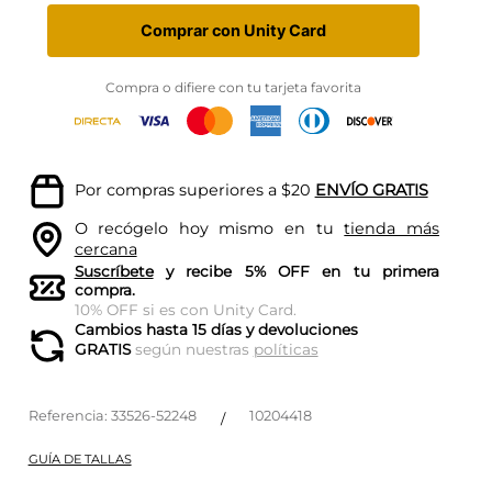
Comprar con Unity Card
Compra o difiere con tu tarjeta favorita
Por compras superiores a $20
ENVÍO GRATIS
O recógelo hoy mismo en tu
tienda más
cercana
Suscríbete
y recibe 5% OFF en tu primera
compra.
10% OFF si es con Unity Card.
Cambios hasta 15 días y devoluciones
GRATIS
según nuestras
políticas
Referencia
:
33526-52248
10204418
/
GUÍA DE TALLAS