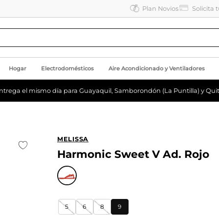
Plan Novios
Solicita 
Hogar
Electrodomésticos
Aire Acondicionado y Ventiladores
ntrega el mismo día para Guayaquil, Samborondón (La Puntilla) y Quit
MELISSA
Harmonic Sweet V Ad. Rojo
5
6
8
9