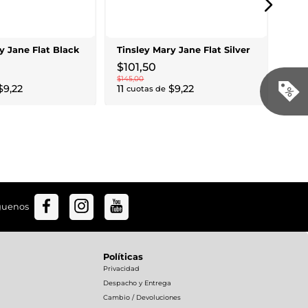
$
10
$
154
,
12
c
y Jane Flat Black
Tinsley Mary Jane Flat Silver
$
101
,
50
$
145
,
00
$
9
,
22
11
$
9
,
22
cuotas de
guenos
Políticas
Privacidad
Despacho y Entrega
Cambio / Devoluciones