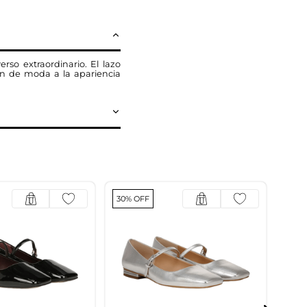
so extraordinario. El lazo
ón de moda a la apariencia
30% OFF
30% 
Tea