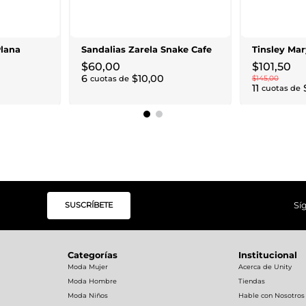
Plana
Sandalias Zarela Snake Cafe
Tinsley Mar
$
60
,
00
$
101
,
50
6
$
10
,
00
cuotas de
$
145
,
00
11
cuotas de
SUSCRÍBETE
Sí
Categorías
Institucional
Moda Mujer
Acerca de Unity
Moda Hombre
Tiendas
Moda Niños
Hable con Nosotros