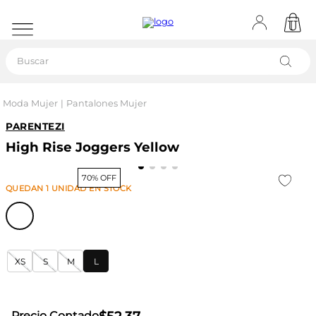
Buscar
Moda Mujer
Pantalones Mujer
PARENTEZI
High Rise Joggers Yellow
70% OFF
QUEDAN
1
UNIDAD
EN STOCK
XS
S
M
L
Precio Contado