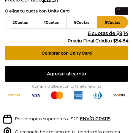
$
52
,
37
O elige tu cuota con Unity Card
2
Cuotas
4
Cuotas
5
Cuotas
6
Cuotas
6
cuotas de
$9,14
Precio Final Crédito
$54,84
Comprar con Unity Card
Agregar al carrito
Compra o difiere con tu tarjeta favorita
Por compras superiores a $20
ENVÍO GRATIS
O recógelo hoy mismo en tu
tienda más cercana