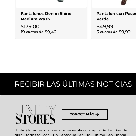
Pantalones Denim Shine
Pantalón con Pesp
Medium Wash
Verde
$
179
,
00
$
49
,
99
19
$
9
,
42
5
$
9
,
99
cuotas de
cuotas de
RECIBIR LAS ÚLTIMAS NOTICIAS
CONOCE MÁS
Unity Stores es un nuevo e increíble concepto de tiendas de
gran formato con un enfoque en lo último en moda,