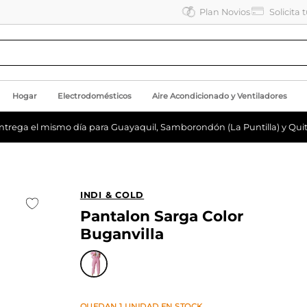
Plan Novios
Solicita 
Hogar
Electrodomésticos
Aire Acondicionado y Ventiladores
ntrega el mismo día para Guayaquil, Samborondón (La Puntilla) y Quit
INDI & COLD
Pantalon Sarga Color
Buganvilla
QUEDAN
1
UNIDAD
EN STOCK