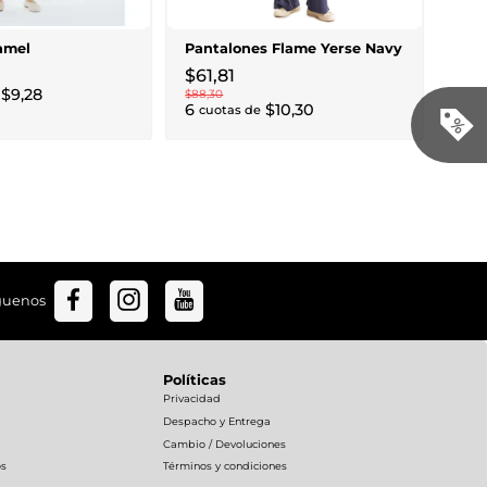
$
118
,
7
cu
amel
Pantalones Flame Yerse Navy
$
61
,
81
$
9
,
28
$
88
,
30
6
$
10
,
30
cuotas de
guenos
Políticas
Privacidad
Despacho y Entrega
Cambio / Devoluciones
os
Términos y condiciones