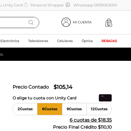
tu Unity Card
Personal Shopper
Whatsapp 0939063000
MI CUENTA
Electrónica
Televisiones
Celulares
Óptica
REBAJAS
o.
$
105
,
14
Precio Contado
O elige tu cuota con Unity Card
2
Cuotas
6
Cuotas
9
Cuotas
12
Cuotas
6
cuotas de
$18,35
Precio Final Crédito
$110,10