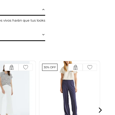
s vivos harán que tus looks
30% OFF
Pan
$
7