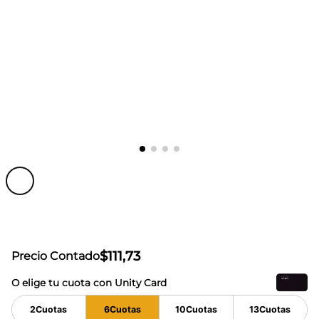
$
111
,
73
Precio Contado
O elige tu cuota con Unity Card
2
Cuotas
6
Cuotas
10
Cuotas
13
Cuotas