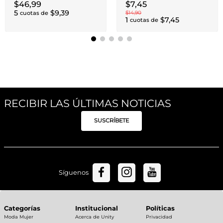
Tartas Royal Blanco
Turquesa
$
46
,
99
$
7
,
45
5
$
9
,
39
cuotas de
$
14
,
90
1
$
7
,
45
cuotas de
RECIBIR LAS ÚLTIMAS NOTICIAS
SUSCRÍBETE
Síguenos
Categorías
Institucional
Políticas
Moda Mujer
Acerca de Unity
Privacidad