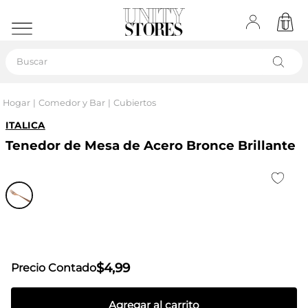
Buscar
Hogar
Comedor y Bar
Cubiertos
ITALICA
Tenedor de Mesa de Acero Bronce Brillante
$
4
,
99
Precio Contado
Agregar al carrito