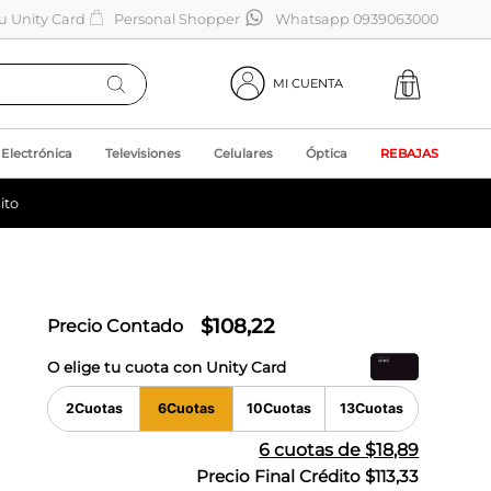
tu Unity Card
Personal Shopper
Whatsapp 0939063000
MI CUENTA
Electrónica
Televisiones
Celulares
Óptica
REBAJAS
ito
$
108
,
22
Precio Contado
O elige tu cuota con Unity Card
2
Cuotas
6
Cuotas
10
Cuotas
13
Cuotas
6
cuotas de
$18,89
Precio Final Crédito
$113,33