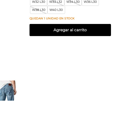
W32 L30
W33 L32
W34 L30
W36 L30
W38 L30
W40 L30
QUEDAN
1
UNIDAD
EN STOCK
Agregar al carrito