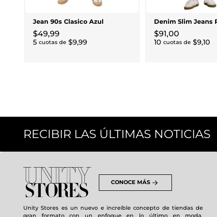
Jean 90s Clasico Azul
Denim Slim Jeans 
$
49
,
99
$
91
,
00
5
$
9
,
99
10
$
9
,
10
cuotas de
cuotas de
RECIBIR LAS ÚLTIMAS NOTICIAS
CONOCE MÁS
Unity Stores es un nuevo e increíble concepto de tiendas de
gran formato con un enfoque en lo último en moda,