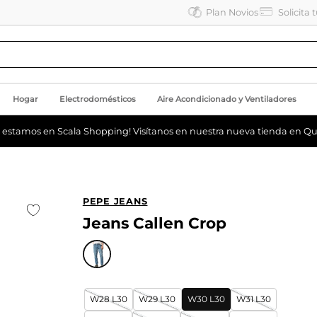
Plan Novios
Solicita 
Hogar
Electrodomésticos
Aire Acondicionado y Ventiladores
a estamos en Scala Shopping! Visítanos en nuestra nueva tienda en Qu
PEPE JEANS
Jeans Callen Crop
W28 L30
W29 L30
W30 L30
W31 L30