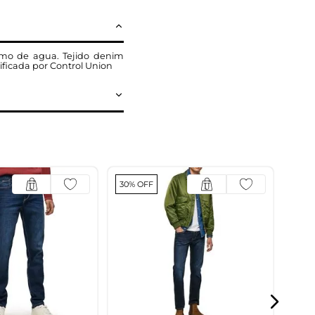
sumo de agua. Tejido denim
rtificada por Control Union
30% OFF
Jea
$
8