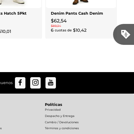
9
cu
s Hatch 5Pkt
Denim Pants Cash Denim
$
62
,
54
$
89
,
34
6
$
10
,
42
cuotas de
$
10
,
01
guenos
Políticas
Privacidad
Despacho y Entrega
Cambio / Devoluciones
os
Términos y condiciones