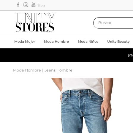
Blog
Buscar
Moda Mujer
Moda Hombre
Moda Niños
Unity Beauty
¡Y
Moda Hombre
Jeans Hombre