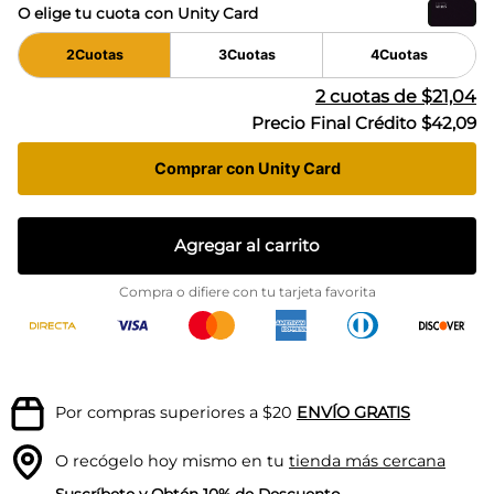
O elige tu cuota con Unity Card
2
Cuotas
3
Cuotas
4
Cuotas
2
cuotas de
$21,04
Precio Final Crédito
$42,09
Comprar con Unity Card
Agregar al carrito
Compra o difiere con tu tarjeta favorita
Por compras superiores a $20
ENVÍO GRATIS
O recógelo hoy mismo en tu
tienda más cercana