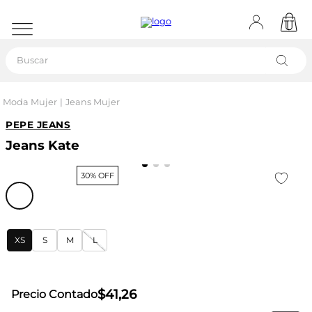
Buscar
Moda Mujer
Jeans Mujer
PEPE JEANS
Jeans Kate
30% OFF
XS
S
M
L
$
41
,
26
Precio Contado