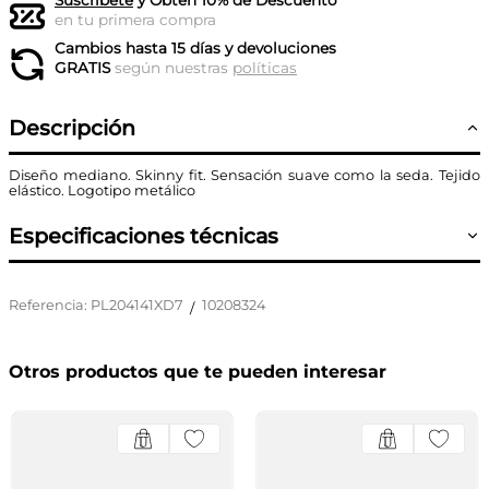
Suscríbete
y Obtén 10% de Descuento
en tu primera compra
Cambios hasta 15 días y devoluciones
GRATIS
según nuestras
políticas
Descripción
Diseño mediano. Skinny fit. Sensación suave como la seda. Tejido
elástico. Logotipo metálico
Especificaciones técnicas
Referencia
:
PL204141XD7
10208324
/
Otros productos que te pueden interesar