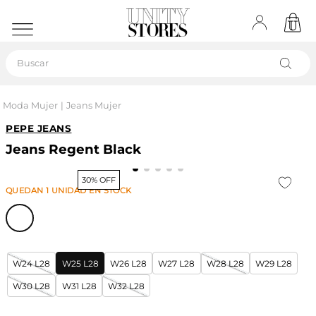
Buscar
Moda Mujer
Jeans Mujer
PEPE JEANS
Jeans Regent Black
30% OFF
QUEDAN
1
UNIDAD
EN STOCK
W24 L28
W25 L28
W26 L28
W27 L28
W28 L28
W29 L28
W30 L28
W31 L28
W32 L28