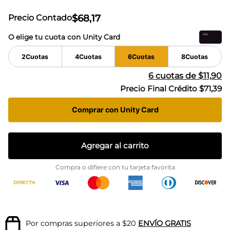
$
68
,
17
Precio Contado
O elige tu cuota con Unity Card
2
Cuotas
4
Cuotas
6
Cuotas
8
Cuotas
6
cuotas de
$11,90
Precio Final Crédito
$71,39
Comprar con Unity Card
Agregar al carrito
Compra o difiere con tu tarjeta favorita
Por compras superiores a $20
ENVÍO GRATIS