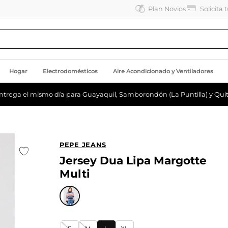
Plan Novios
Solicita 
Hogar
Electrodomésticos
Aire Acondicionado y Ventiladores
ntrega el mismo día para Guayaquil, Samborondón (La Puntilla) y Quit
PEPE JEANS
Jersey Dua Lipa Margotte
Multi