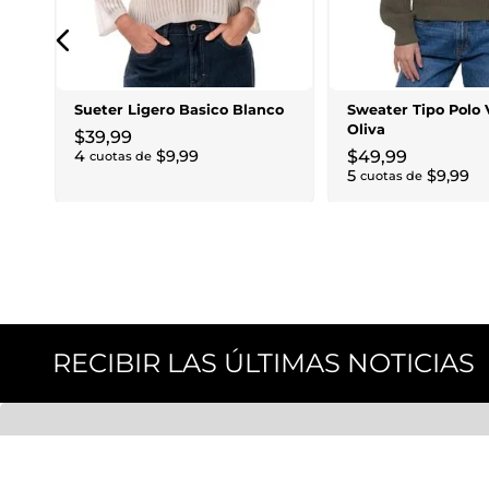
Sueter Ligero Basico Blanco
Sweater Tipo Polo 
Oliva
$
39
,
99
4
$
9
,
99
$
49
,
99
cuotas de
5
$
9
,
99
cuotas de
RECIBIR LAS ÚLTIMAS NOTICIAS
CONOCE MÁS