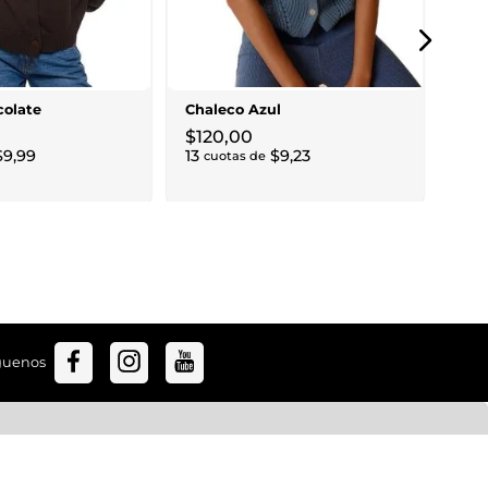
Knit
$
5
$
80
,
6
cu
colate
Chaleco Azul
$
120
,
00
$
9
,
99
13
$
9
,
23
cuotas de
guenos
Políticas
Privacidad
Despacho y Entrega