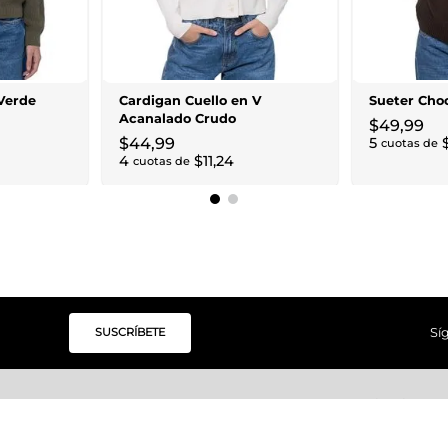
Verde
Cardigan Cuello en V
Sueter Cho
Acanalado Crudo
$
49
,
99
$
44
,
99
5
cuotas de
4
$
11
,
24
cuotas de
SUSCRÍBETE
Sí
Categorías
Institucional
Moda Mujer
Acerca de Unity
Moda Hombre
Tiendas