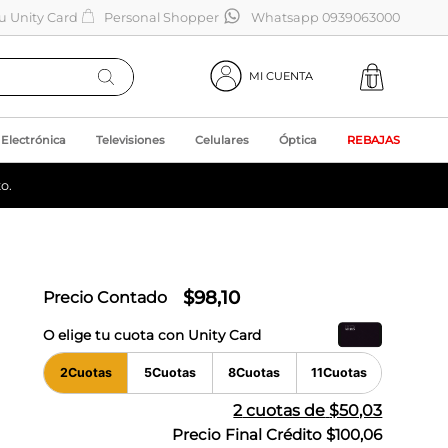
tu Unity Card
Personal Shopper
Whatsapp 0939063000
MI CUENTA
Electrónica
Televisiones
Celulares
Óptica
REBAJAS
o.
$
98
,
10
Precio Contado
O elige tu cuota con Unity Card
2
Cuotas
5
Cuotas
8
Cuotas
11
Cuotas
2
cuotas de
$50,03
Precio Final Crédito
$100,06