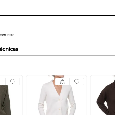
contraste
técnicas