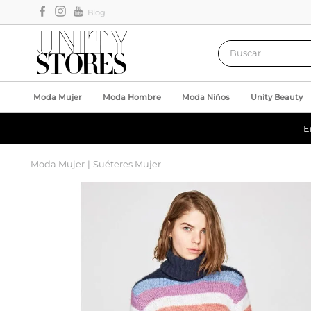
Blog
Buscar
Moda Mujer
Moda Hombre
Moda Niños
Unity Beauty
E
Moda Mujer
Suéteres Mujer