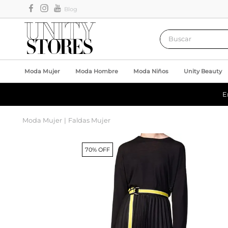
Blog
Buscar
Moda Mujer
Moda Hombre
Moda Niños
Unity Beauty
E
Moda Mujer
Faldas Mujer
70% OFF