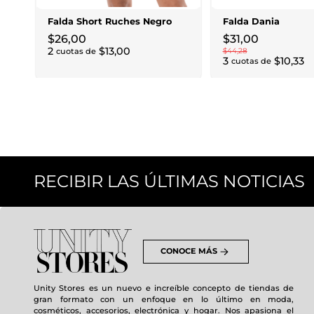
Falda Short Ruches Negro
Falda Dania
$
26
,
00
$
31
,
00
2
$
13
,
00
cuotas de
$
44
,
28
3
$
10
,
33
cuotas de
RECIBIR LAS ÚLTIMAS NOTICIAS
CONOCE MÁS
Unity Stores es un nuevo e increíble concepto de tiendas de
gran formato con un enfoque en lo último en moda,
cosméticos, accesorios, electrónica y hogar. Nos apasiona el