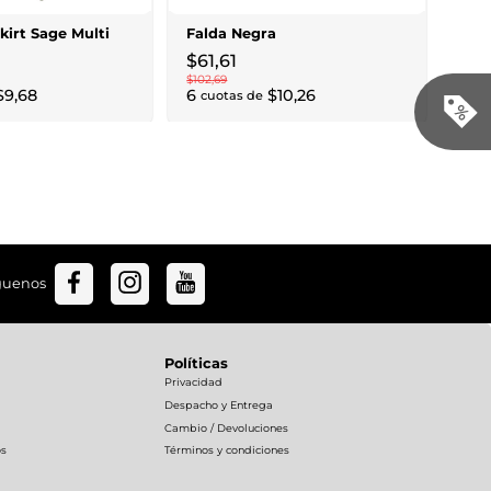
2
cu
kirt Sage Multi
Falda Negra
$
61
,
61
$
102
,
69
$
9
,
68
6
$
10
,
26
cuotas de
guenos
Políticas
Privacidad
Despacho y Entrega
Cambio / Devoluciones
os
Términos y condiciones