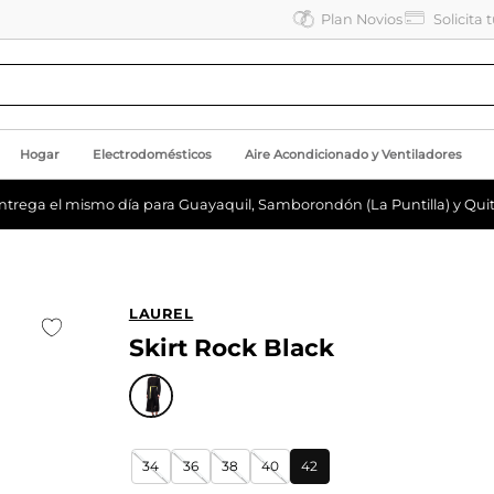
Plan Novios
Solicita 
Hogar
Electrodomésticos
Aire Acondicionado y Ventiladores
ntrega el mismo día para Guayaquil, Samborondón (La Puntilla) y Quit
LAUREL
Skirt Rock Black
34
36
38
40
42