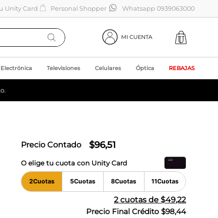
tu Unity Card
Personal Shopper
Whatsapp 0939063000
MI CUENTA
Electrónica
Televisiones
Celulares
Óptica
REBAJAS
o.
$
96
,
51
Precio Contado
O elige tu cuota con Unity Card
2
Cuotas
5
Cuotas
8
Cuotas
11
Cuotas
2
cuotas de
$49,22
Precio Final Crédito
$98,44