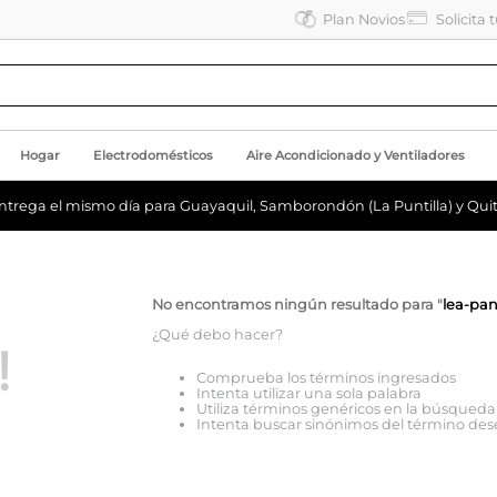
Plan Novios
Solicita 
Hogar
Electrodomésticos
Aire Acondicionado y Ventiladores
ntrega el mismo día para Guayaquil, Samborondón (La Puntilla) y Quit
No encontramos ningún resultado para "
lea-pa
¿Qué debo hacer?
!
Comprueba los términos ingresados
Intenta utilizar una sola palabra
Utiliza términos genéricos en la búsqueda
Intenta buscar sinónimos del término de