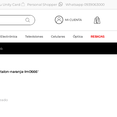
tu Unity Card
Personal Shopper
Whatsapp 0939063000
MI CUENTA
Electrónica
Televisiones
Celulares
Óptica
REBAJAS
o.
ntalon-naranja-lm0666
"
seado