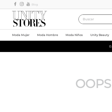
Blog
Buscar
Moda Mujer
Moda Hombre
Moda Niños
Unity Beauty
E
OOPS