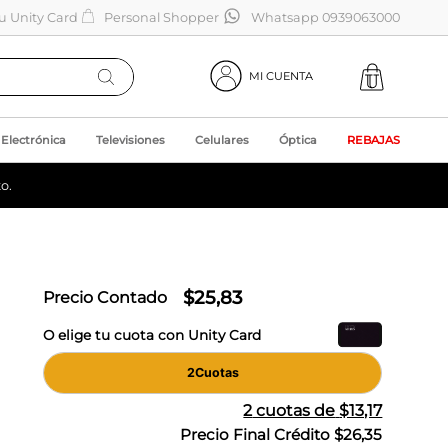
tu Unity Card
Personal Shopper
Whatsapp 0939063000
MI CUENTA
Electrónica
Televisiones
Celulares
Óptica
REBAJAS
o.
$
25
,
83
Precio Contado
O elige tu cuota con Unity Card
2
Cuotas
2
cuotas de
$13,17
Precio Final Crédito
$26,35