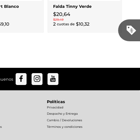
6
cu
rt Blanco
Falda Tinny Verde
$
20
,
64
$
29
,
49
$
9
,
10
2
$
10
,
32
cuotas de
guenos
Políticas
Privacidad
Despacho y Entrega
Cambio / Devoluciones
os
Términos y condiciones