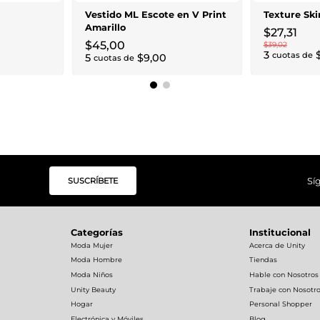
Vestido ML Escote en V Print
Texture Ski
Amarillo
$
27
,
31
$
45
,
00
$
39
,
02
3
cuotas de
5
$
9
,
00
cuotas de
SUSCRÍBETE
Sí
Categorías
Institucional
Moda Mujer
Acerca de Unity
Moda Hombre
Tiendas
Moda Niños
Hable con Nosotros
Unity Beauty
Trabaje con Nosotr
Hogar
Personal Shopper
Electrónica y Móviles
Blog