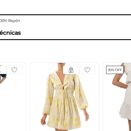
 100% Rayón
técnicas
30% OFF