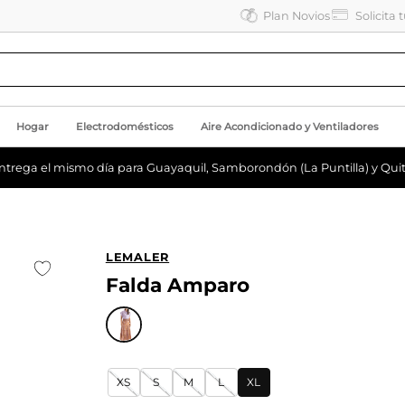
Plan Novios
Solicita 
Hogar
Electrodomésticos
Aire Acondicionado y Ventiladores
ntrega el mismo día para Guayaquil, Samborondón (La Puntilla) y Quit
LEMALER
Falda Amparo
XS
S
M
L
XL