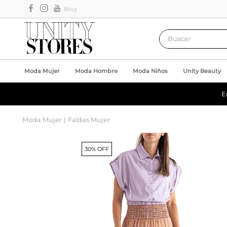
Blog
Buscar
Moda Mujer
Moda Hombre
Moda Niños
Unity Beauty
E
Moda Mujer
Faldas Mujer
30% OFF