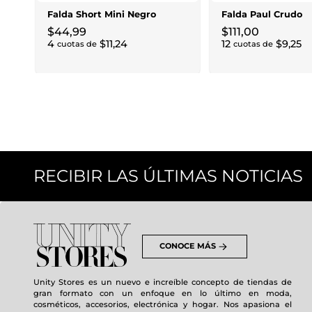
Falda Short Mini Negro
Falda Paul Crudo
$
44
,
99
$
111
,
00
4
$
11
,
24
12
$
9
,
25
cuotas de
cuotas de
RECIBIR LAS ÚLTIMAS NOTICIAS
CONOCE MÁS
Unity Stores es un nuevo e increíble concepto de tiendas de
gran formato con un enfoque en lo último en moda,
cosméticos, accesorios, electrónica y hogar. Nos apasiona el