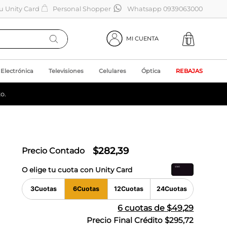
tu Unity Card
Personal Shopper
Whatsapp 0939063000
MI CUENTA
Electrónica
Televisiones
Celulares
Óptica
REBAJAS
o.
$
282
,
39
Precio Contado
O elige tu cuota con Unity Card
3
Cuotas
6
Cuotas
12
Cuotas
24
Cuotas
6
cuotas de
$49,29
Precio Final Crédito
$295,72