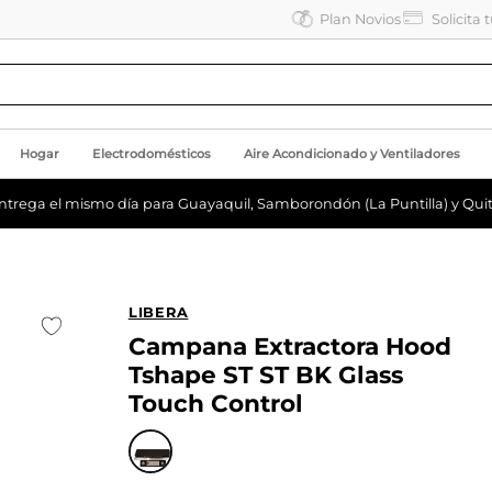
Plan Novios
Solicita 
Hogar
Electrodomésticos
Aire Acondicionado y Ventiladores
ntrega el mismo día para Guayaquil, Samborondón (La Puntilla) y Quit
LIBERA
Campana Extractora Hood
Tshape ST ST BK Glass
Touch Control