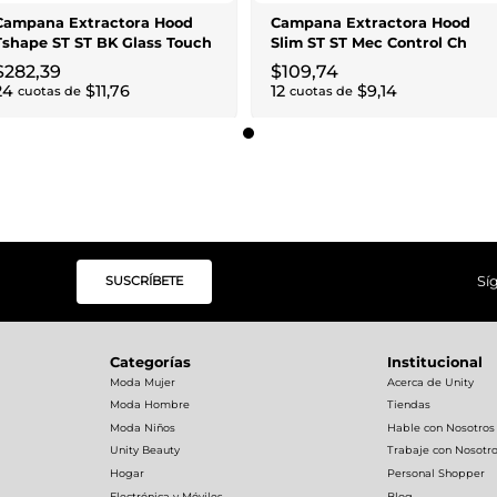
Campana Extractora Hood
Campana Extractora Hood
Tshape ST ST BK Glass Touch
Slim ST ST Mec Control Ch
Control
filter
$
282
,
39
$
109
,
74
24
$
11
,
76
12
$
9
,
14
cuotas de
cuotas de
SUSCRÍBETE
Sí
Categorías
Institucional
Moda Mujer
Acerca de Unity
Moda Hombre
Tiendas
Moda Niños
Hable con Nosotros
Unity Beauty
Trabaje con Nosotr
Hogar
Personal Shopper
Electrónica y Móviles
Blog