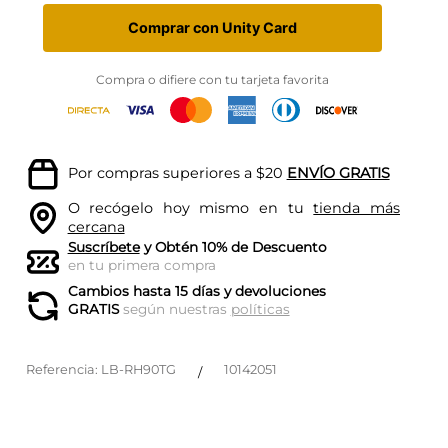
Comprar con Unity Card
Compra o difiere con tu tarjeta favorita
Por compras superiores a $20
ENVÍO GRATIS
O recógelo hoy mismo en tu
tienda más
cercana
Suscríbete
y Obtén 10% de Descuento
en tu primera compra
Cambios hasta 15 días y devoluciones
GRATIS
según nuestras
políticas
Referencia
:
LB-RH90TG
10142051
/