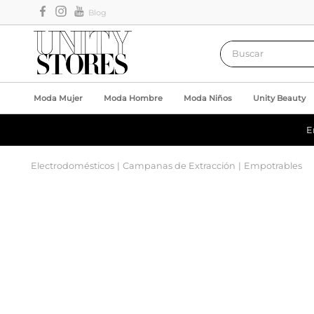
Blog
Buscar
Moda Mujer
Moda Hombre
Moda Niños
Unity Beauty
E
Electrodomésticos
Campanas de Extracción
Empotrables