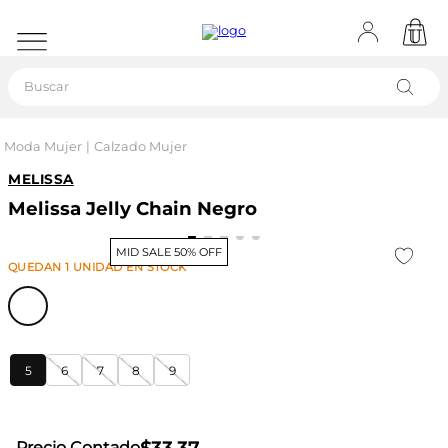
Buscar
Moda Mujer
Calzado Mujer
MELISSA
Melissa Jelly Chain Negro
MID SALE 50% OFF
QUEDAN
1
UNIDAD
EN STOCK
5
6
7
8
9
Precio Contado