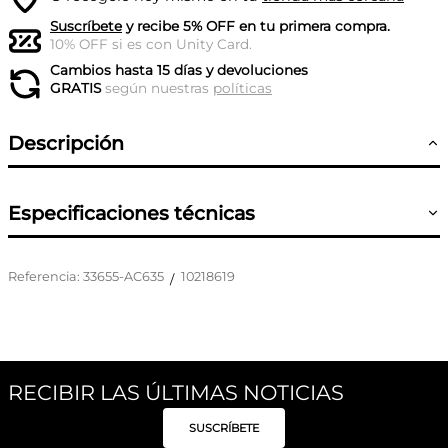
Suscríbete
y recibe 5% OFF en tu primera compra.
10% OFF si es con Unity Card.
Cambios hasta 15 días y devoluciones
GRATIS
según nuestras
políticas
Descripción
Especificaciones técnicas
Referencia
:
33655-AC635
10218619
/
RECIBIR LAS ÚLTIMAS NOTICIAS
SUSCRÍBETE