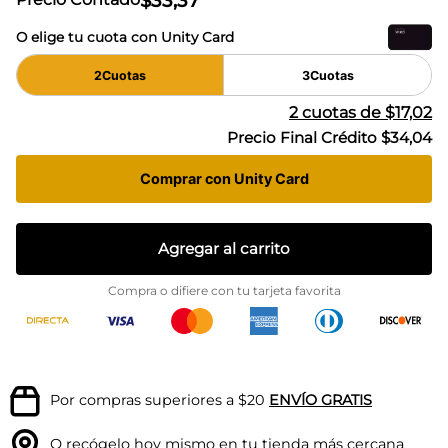
$
33
,
37
O elige tu cuota con Unity Card
2
Cuotas
3
Cuotas
2
cuotas de
$17,02
Precio Final Crédito
$34,04
Comprar con Unity Card
Agregar al carrito
Compra o difiere con tu tarjeta favorita
Por compras superiores a $20
ENVÍO GRATIS
O recógelo hoy mismo en tu
tienda más cercana