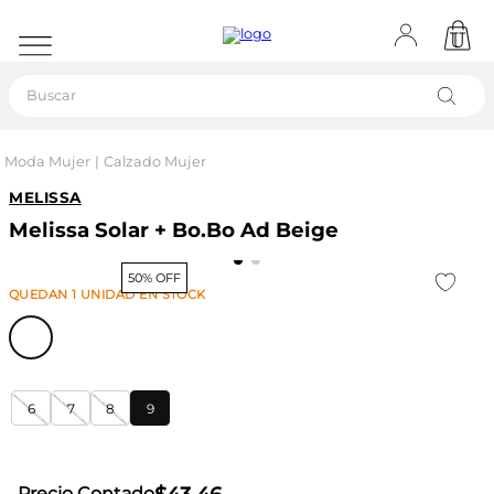
Buscar
Moda Mujer
Calzado Mujer
MELISSA
Melissa Solar + Bo.Bo Ad Beige
50% OFF
QUEDAN
1
UNIDAD
EN STOCK
6
7
8
9
Precio Contado