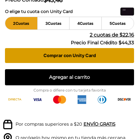
$
43
,
46
O elige tu cuota con Unity Card
2
Cuotas
3
Cuotas
4
Cuotas
5
Cuotas
2
cuotas de
$22,16
Precio Final Crédito
$44,33
Comprar con Unity Card
Agregar al carrito
Compra o difiere con tu tarjeta favorita
Por compras superiores a $20
ENVÍO GRATIS
O recógelo hoy mismo en tu
tienda más cercana