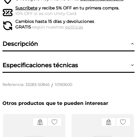
Suscríbete
y recibe 5% OFF en tu primera compra.
10% OFF si es con Unity Card.
Cambios hasta 15 días y devoluciones
GRATIS
según nuestras
políticas
Descripción
Especificaciones técnicas
Referencia
:
33283-50845
10183600
/
Otros productos que te pueden interesar