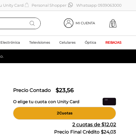
tu Unity Card
Personal Shopper
Whatsapp 0939063000
MI CUENTA
Electrónica
Televisiones
Celulares
Óptica
REBAJAS
o.
$
23
,
56
Precio Contado
O elige tu cuota con Unity Card
2
Cuotas
2
cuotas de
$12,02
Precio Final Crédito
$24,03