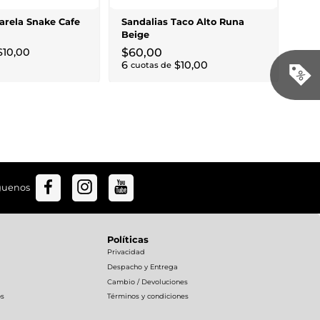
11
cu
arela Snake Cafe
Sandalias Taco Alto Runa
Beige
$
10
,
00
$
60
,
00
6
$
10
,
00
cuotas de
guenos
Políticas
Privacidad
Despacho y Entrega
Cambio / Devoluciones
os
Términos y condiciones