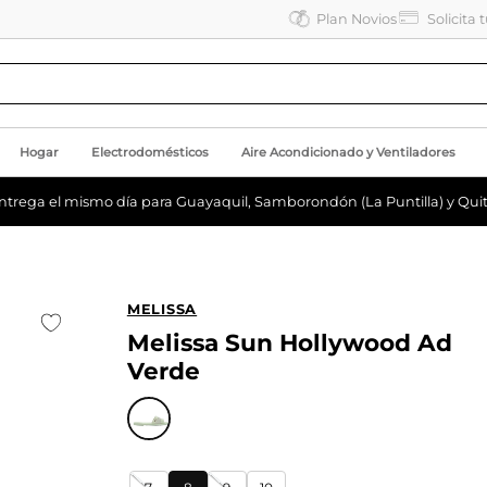
Plan Novios
Solicita 
Hogar
Electrodomésticos
Aire Acondicionado y Ventiladores
ntrega el mismo día para Guayaquil, Samborondón (La Puntilla) y Quit
MELISSA
Melissa Sun Hollywood Ad
Verde