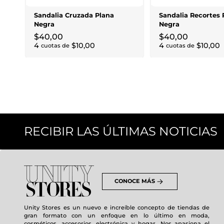
Sandalia Cruzada Plana
Sandalia Recortes 
Negra
Negra
$
40
,
00
$
40
,
00
4
$
10
,
00
4
$
10
,
00
cuotas de
cuotas de
RECIBIR LAS ÚLTIMAS NOTICIAS
CONOCE MÁS
Unity Stores es un nuevo e increíble concepto de tiendas de
gran formato con un enfoque en lo último en moda,
cosméticos, accesorios, electrónica y hogar. Nos apasiona el