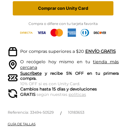
Comprar con Unity Card
Compra o difiere con tu tarjeta favorita
Por compras superiores a $20
ENVÍO GRATIS
O recógelo hoy mismo en tu
tienda más
cercana
Suscríbete
y recibe 5% OFF en tu primera
compra.
10% OFF si es con Unity Card.
Cambios hasta 15 días y devoluciones
GRATIS
según nuestras
políticas
Referencia
:
33494-50529
10183653
/
GUÍA DE TALLAS