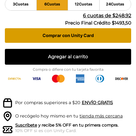
3
Cuotas
6
Cuotas
12
Cuotas
24
Cuotas
6
cuotas de
$248,92
Precio Final Crédito
$1493,50
Comprar con Unity Card
Agregar al carrito
Compra o difiere con tu tarjeta favorita
Por compras superiores a $20
ENVÍO GRATIS
O recógelo hoy mismo en tu
tienda más cercana
Suscríbete
y recibe 5% OFF en tu primera compra.
10% OFF si es con Unity Card.