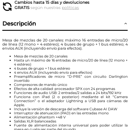
Cambios hasta 15 días y devoluciones
GRATIS
según nuestras
políticas
Descripción
Mesa de mezclas de 20 canales: máximo 16 entradas de micro/20
de línea (12 mono + 4 estéreo); 4 buses de grupo + 1 bus estéreo; 4
envíos AUX (incluyendo envío para efectos).
Mesa de mezclas de 20 canales
Hasta un máximo de 16 entradas de micro/20 de línea (12 mono +
4 estéreo)
4 buses de grupo + 1 bus estéreo
4 envíos AUX (incluyendo envío para efectos)
Preamplificadores de micro “D-PRE” con circuito Darlington
invertido
Compresores de mando único
Efectos de alta calidad: procesador SPX con 24 programas
Funciones de audio USB: 2 entradas/2 salidas a 24 bits/192 kHz
Funciona con iPad (2 o posterior) mediante el kit “Camera
Connection” o el adaptador Lightning a USB para cámaras de
Apple.
Incluye la versión de descarga del software Cubase AI DAW
Interruptor de atenuación (PAD) en las entradas mono
Alimentación phantom +48 V
Salidas XLR balanceadas
Fuente de alimentación interna universal para poder utilizar la
mesa en cualquier parte del mundo