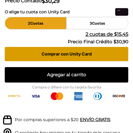
$
30
,
29
Precio Contado
O elige tu cuota con Unity Card
2
Cuotas
3
Cuotas
2
cuotas de
$15,45
Precio Final Crédito
$30,90
Comprar con Unity Card
Agregar al carrito
Compra o difiere con tu tarjeta favorita
Por compras superiores a $20
ENVÍO GRATIS
O recógelo hoy mismo en tu
tienda más cercana