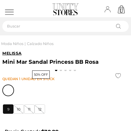
Buscar
Moda Niños
Calzado Niños
MELISSA
Mini Mar Sandal Princess BB Rosa
50% OFF
QUEDAN
1
UNIDAD
EN STOCK
9
10
11
12