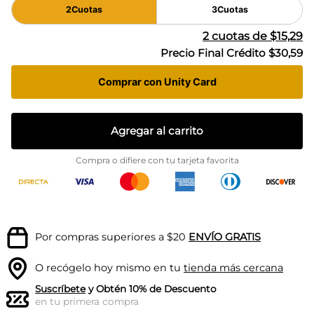
2
Cuotas
3
Cuotas
2
cuotas de
$15,29
Precio Final Crédito
$30,59
Comprar con Unity Card
Agregar al carrito
Compra o difiere con tu tarjeta favorita
Por compras superiores a $20
ENVÍO GRATIS
O recógelo hoy mismo en tu
tienda más cercana
Suscríbete
y Obtén 10% de Descuento
en tu primera compra