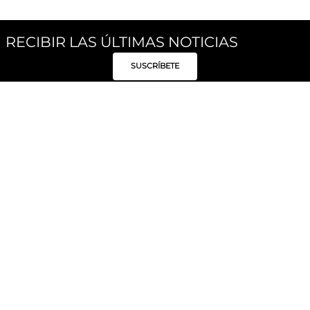
RECIBIR LAS ÚLTIMAS NOTICIAS
SUSCRÍBETE
Síguenos
Categorías
Institucional
Políticas
Moda Mujer
Acerca de Unity
Privacidad
Moda Hombre
Tiendas
Despacho y Entrega
Moda Niños
Hable con Nosotros
Cambio / Devoluciones
Unity Beauty
Personal Shopper
Términos y condiciones
Hogar
Blog
Electrónica y Móviles
Preguntas Frecuentes
Electrodomésticos
Suscríbete