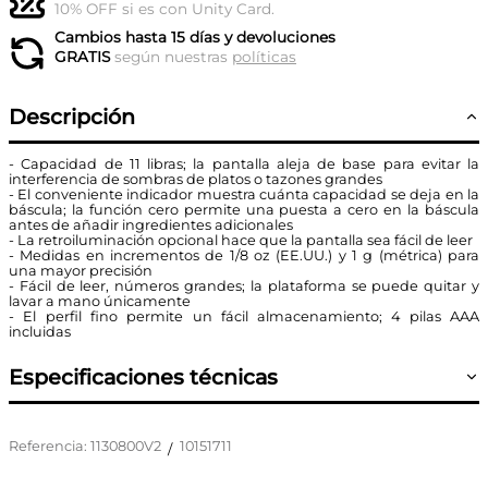
10% OFF si es con Unity Card.
Cambios hasta 15 días y devoluciones
GRATIS
según nuestras
políticas
Descripción
- Capacidad de 11 libras; la pantalla aleja de base para evitar la
interferencia de sombras de platos o tazones grandes
- El conveniente indicador muestra cuánta capacidad se deja en la
báscula; la función cero permite una puesta a cero en la báscula
antes de añadir ingredientes adicionales
- La retroiluminación opcional hace que la pantalla sea fácil de leer
- Medidas en incrementos de 1/8 oz (EE.UU.) y 1 g (métrica) para
una mayor precisión
- Fácil de leer, números grandes; la plataforma se puede quitar y
lavar a mano únicamente
- El perfil fino permite un fácil almacenamiento; 4 pilas AAA
incluidas
Especificaciones técnicas
Referencia
:
1130800V2
10151711
/