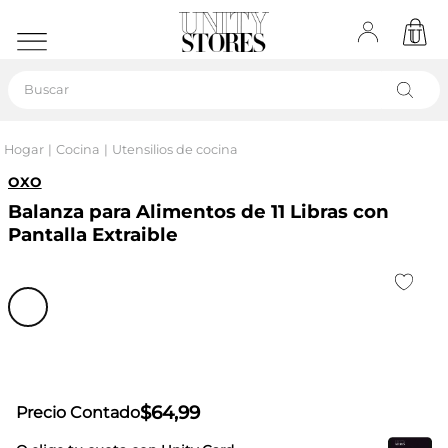
Buscar
Hogar
Cocina
Utensilios de cocina
OXO
Balanza para Alimentos de 11 Libras con
Pantalla Extraible
$
64
,
99
Precio Contado