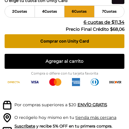
O elige tu cuota con Unity Card
2
Cuotas
4
Cuotas
6
Cuotas
7
Cuotas
6
cuotas de
$11,34
Precio Final Crédito
$68,06
Comprar con Unity Card
Agregar al carrito
Compra o difiere con tu tarjeta favorita
Por compras superiores a $20
ENVÍO GRATIS
O recógelo hoy mismo en tu
tienda más cercana
Suscríbete
y recibe 5% OFF en tu primera compra.