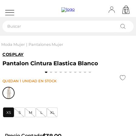
Buscar
Moda Mujer
Pantalones Mujer
COSPLAY
Pantalon Cintura Elastica Blanco
QUEDAN
1
UNIDAD
EN STOCK
XS
S
M
L
XL
Precio Contado