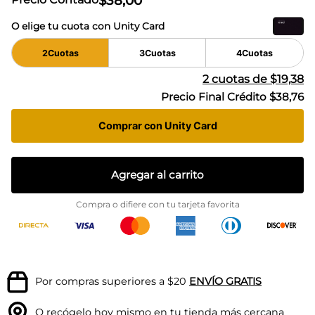
$
38
,
00
O elige tu cuota con Unity Card
2
Cuotas
3
Cuotas
4
Cuotas
2
cuotas de
$19,38
Precio Final Crédito
$38,76
Comprar con Unity Card
Agregar al carrito
Compra o difiere con tu tarjeta favorita
Por compras superiores a $20
ENVÍO GRATIS
O recógelo hoy mismo en tu
tienda más cercana