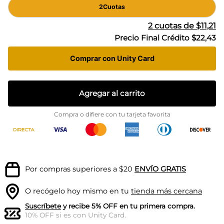
2
Cuotas
2
cuotas de
$11,21
Precio Final Crédito
$22,43
Comprar con Unity Card
Agregar al carrito
Compra o difiere con tu tarjeta favorita
Por compras superiores a $20
ENVÍO GRATIS
O recógelo hoy mismo en tu
tienda más cercana
Suscríbete
y recibe 5% OFF en tu primera compra.
10% OFF si es con Unity Card.