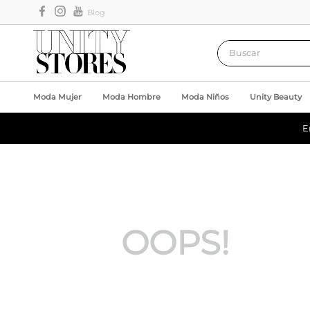
Blog
Buscar
Moda Mujer
Moda Hombre
Moda Niños
Unity Beauty
E
OOPS!