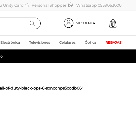
tu Unity Card
Personal Shopper
Whatsapp 0939063000
MI CUENTA
Electrónica
Televisiones
Celulares
Óptica
REBAJAS
o.
--call-of-duty-black-ops-6-sonconps5codb06
"