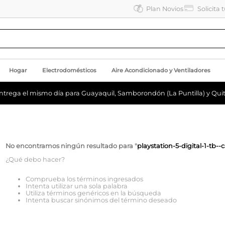
Plan Novios
Solicita 
Hogar
Electrodomésticos
Aire Acondicionado y Ventiladores
ntrega el mismo día para Guayaquil, Samborondón (La Puntilla) y Quit
No encontramos ningún resultado para "
playstation-5-digital-1-tb
¿Qué debo hacer?
Comprueba los términos ingresados
Intenta utilizar una sola palabra
Utiliza términos genéricos en la búsqueda
Intenta buscar sinónimos del término deseado