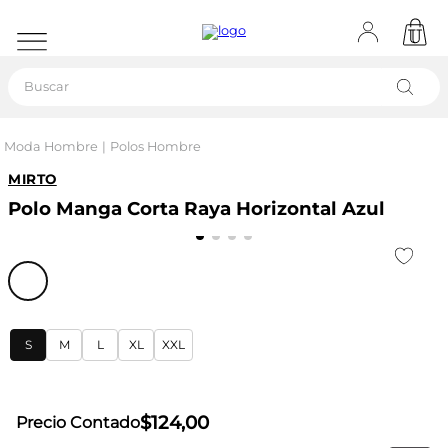
Buscar
Moda Hombre
Polos Hombre
MIRTO
Polo Manga Corta Raya Horizontal Azul
S
M
L
XL
XXL
$
124
,
00
Precio Contado