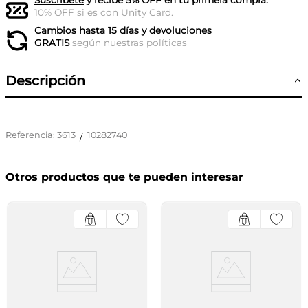
Suscríbete
y recibe 5% OFF en tu primera compra.
10% OFF si es con Unity Card.
Cambios hasta 15 días y devoluciones
GRATIS
según nuestras
políticas
Descripción
Referencia
:
3613
10282740
/
Otros productos que te pueden interesar