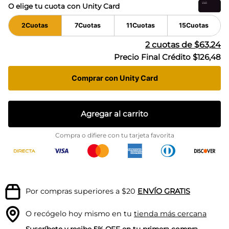
O elige tu cuota con Unity Card
2
Cuotas
7
Cuotas
11
Cuotas
15
Cuotas
2
cuotas de
$63,24
Precio Final Crédito
$126,48
Comprar con Unity Card
Agregar al carrito
Compra o difiere con tu tarjeta favorita
Por compras superiores a $20
ENVÍO GRATIS
O recógelo hoy mismo en tu
tienda más cercana