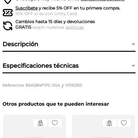
Suscríbete
y recibe 5% OFF en tu primera compra.
10% OFF si es con Unity Card.
Cambios hasta 15 días y devoluciones
GRATIS
según nuestras
políticas
Descripción
Especificaciones técnicas
Referencia
:
B6K284P1PC-SSA
10192353
/
Otros productos que te pueden interesar