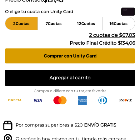
$
131
,
43
O elige tu cuota con Unity Card
2
Cuotas
7
Cuotas
12
Cuotas
16
Cuotas
2
cuotas de
$67,03
Precio Final Crédito
$134,06
Comprar con Unity Card
Agregar al carrito
Compra o difiere con tu tarjeta favorita
Por compras superiores a $20
ENVÍO GRATIS
O recógelo hoy mismo en tu
tienda más cercana