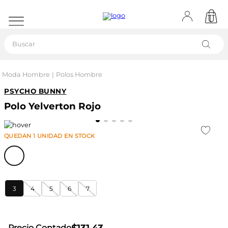
Buscar
Moda Hombre
Polos Hombre
PSYCHO BUNNY
Polo Yelverton Rojo
QUEDAN
1
UNIDAD
EN STOCK
3
4
5
6
7
Precio Contado