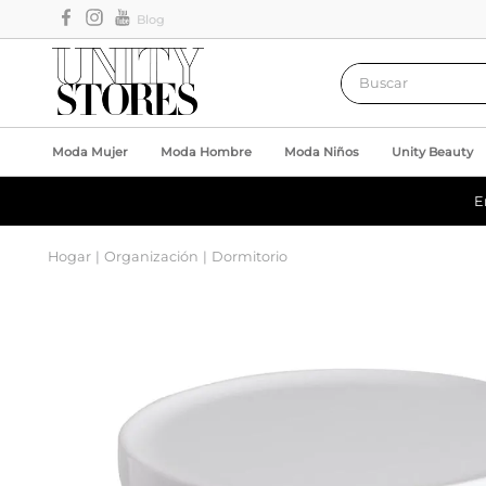
Blog
Buscar
Moda Mujer
Moda Hombre
Moda Niños
Unity Beauty
E
Hogar
Organización
Dormitorio