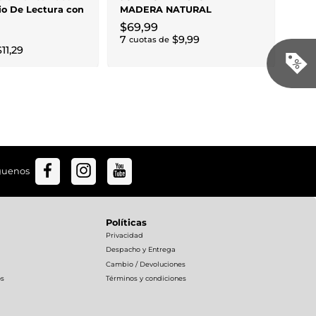
io De Lectura con
MADERA NATURAL
ras - Color Gris
$
69
,
99
7
$
9
,
99
cuotas de
$
11
,
29
guenos
Políticas
Privacidad
Despacho y Entrega
Cambio / Devoluciones
os
Términos y condiciones