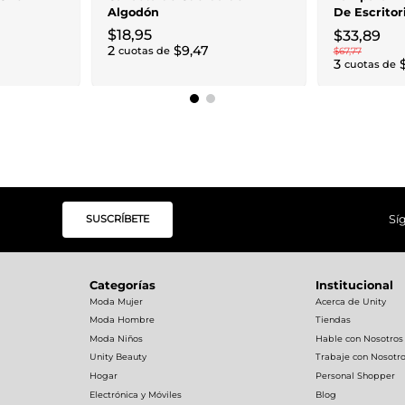
Algodón
De Escritor
3 Temperatu
$
18
,
95
$
33
,
89
2
$
9
,
47
cuotas de
$
67
,
77
3
cuotas de
SUSCRÍBETE
Sí
Categorías
Institucional
Moda Mujer
Acerca de Unity
Moda Hombre
Tiendas
Moda Niños
Hable con Nosotros
Unity Beauty
Trabaje con Nosotr
Hogar
Personal Shopper
Electrónica y Móviles
Blog