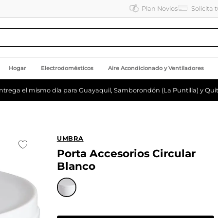
Plan Novios
Solicita 
Hogar
Electrodomésticos
Aire Acondicionado y Ventiladores
ntrega el mismo día para Guayaquil, Samborondón (La Puntilla) y Quit
UMBRA
Porta Accesorios Circular
Blanco