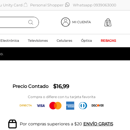
tu Unity Card
Personal Shopper
Whatsapp 0939063000
MI CUENTA
Electrónica
Televisiones
Celulares
Óptica
REBAJAS
o.
$
16
,
99
Precio Contado
Compra o difiere con tu tarjeta favorita
Por compras superiores a $20
ENVÍO GRATIS