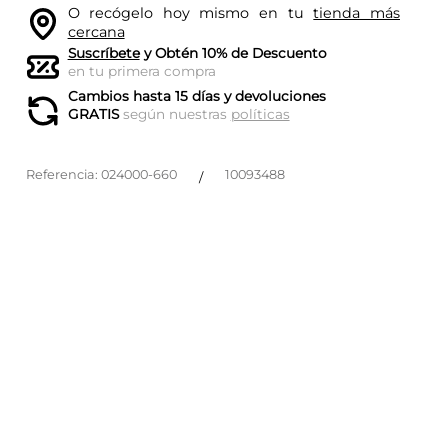
O recógelo hoy mismo en tu
tienda más
cercana
Suscríbete
y Obtén 10% de Descuento
en tu primera compra
Cambios hasta 15 días y devoluciones
GRATIS
según nuestras
políticas
Referencia
:
024000-660
10093488
/