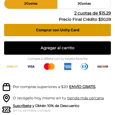
2
Cuotas
3
Cuotas
2
cuotas de
$15,29
Precio Final Crédito
$30,59
Comprar con Unity Card
Agregar al carrito
Compra o difiere con tu tarjeta favorita
Por compras superiores a $20
ENVÍO GRATIS
O recógelo hoy mismo en tu
tienda más cercana
Suscríbete
y Obtén 10% de Descuento
en tu primera compra