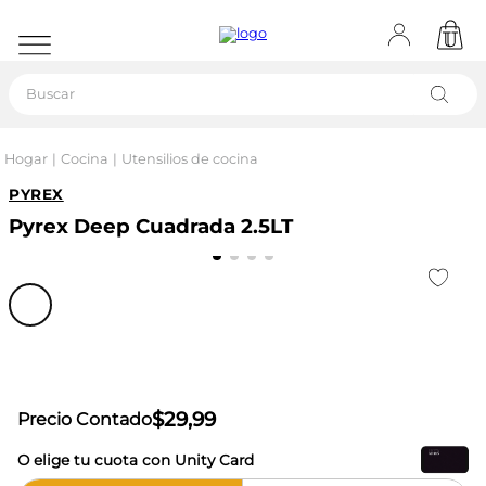
Buscar
Hogar
Cocina
Utensilios de cocina
PYREX
Pyrex Deep Cuadrada 2.5LT
$
29
,
99
Precio Contado
O elige tu cuota con Unity Card