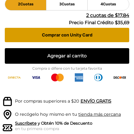
2
Cuotas
3
Cuotas
4
Cuotas
2
cuotas de
$17,84
Precio Final Crédito
$35,69
Comprar con Unity Card
Agregar al carrito
Compra o difiere con tu tarjeta favorita
Por compras superiores a $20
ENVÍO GRATIS
O recógelo hoy mismo en tu
tienda más cercana
Suscríbete
y Obtén 10% de Descuento
en tu primera compra