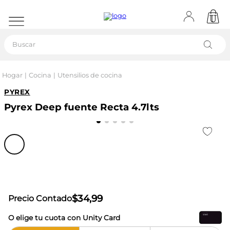
Buscar
Hogar
Cocina
Utensilios de cocina
PYREX
Pyrex Deep fuente Recta 4.7lts
$
34
,
99
Precio Contado
O elige tu cuota con Unity Card